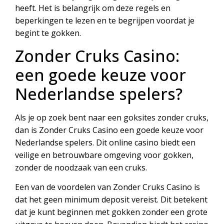
heeft. Het is belangrijk om deze regels en
beperkingen te lezen en te begrijpen voordat je
begint te gokken.
Zonder Cruks Casino:
een goede keuze voor
Nederlandse spelers?
Als je op zoek bent naar een goksites zonder cruks,
dan is Zonder Cruks Casino een goede keuze voor
Nederlandse spelers. Dit online casino biedt een
veilige en betrouwbare omgeving voor gokken,
zonder de noodzaak van een cruks.
Een van de voordelen van Zonder Cruks Casino is
dat het geen minimum deposit vereist. Dit betekent
dat je kunt beginnen met gokken zonder een grote