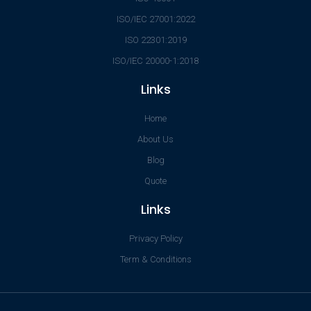
ISO/IEC 27001:2022
ISO 22301:2019
ISO/IEC 20000-1:2018
Links
Home
About Us
Blog
Quote
Links
Privacy Policy
Term & Conditions