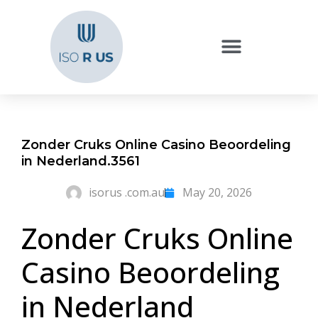
Zonder Cruks Online Casino Beoordeling
in Nederland.3561
isorus .com.au
May 20, 2026
Zonder Cruks Online
Casino Beoordeling
in Nederland