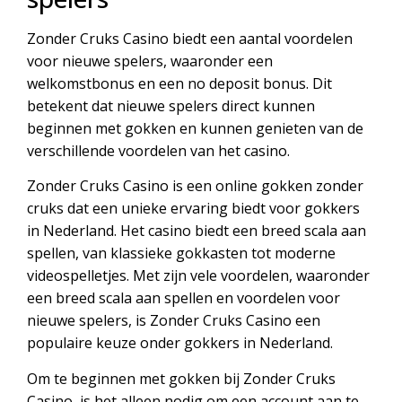
Zonder Cruks Casino biedt een aantal voordelen
voor nieuwe spelers, waaronder een
welkomstbonus en een no deposit bonus. Dit
betekent dat nieuwe spelers direct kunnen
beginnen met gokken en kunnen genieten van de
verschillende voordelen van het casino.
Zonder Cruks Casino is een online gokken zonder
cruks dat een unieke ervaring biedt voor gokkers
in Nederland. Het casino biedt een breed scala aan
spellen, van klassieke gokkasten tot moderne
videospelletjes. Met zijn vele voordelen, waaronder
een breed scala aan spellen en voordelen voor
nieuwe spelers, is Zonder Cruks Casino een
populaire keuze onder gokkers in Nederland.
Om te beginnen met gokken bij Zonder Cruks
Casino, is het alleen nodig om een account aan te