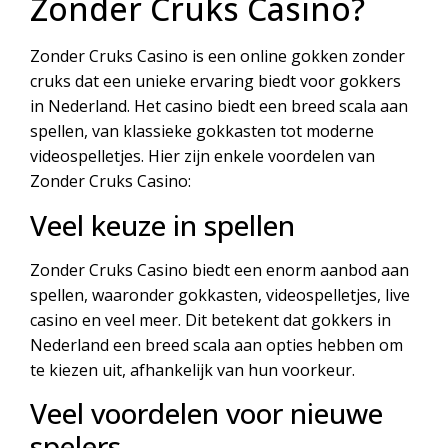
Zonder Cruks Casino?
Zonder Cruks Casino is een online gokken zonder
cruks dat een unieke ervaring biedt voor gokkers
in Nederland. Het casino biedt een breed scala aan
spellen, van klassieke gokkasten tot moderne
videospelletjes. Hier zijn enkele voordelen van
Zonder Cruks Casino:
Veel keuze in spellen
Zonder Cruks Casino biedt een enorm aanbod aan
spellen, waaronder gokkasten, videospelletjes, live
casino en veel meer. Dit betekent dat gokkers in
Nederland een breed scala aan opties hebben om
te kiezen uit, afhankelijk van hun voorkeur.
Veel voordelen voor nieuwe
spelers