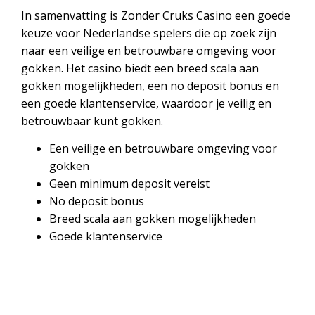
In samenvatting is Zonder Cruks Casino een goede
keuze voor Nederlandse spelers die op zoek zijn
naar een veilige en betrouwbare omgeving voor
gokken. Het casino biedt een breed scala aan
gokken mogelijkheden, een no deposit bonus en
een goede klantenservice, waardoor je veilig en
betrouwbaar kunt gokken.
Een veilige en betrouwbare omgeving voor
gokken
Geen minimum deposit vereist
No deposit bonus
Breed scala aan gokken mogelijkheden
Goede klantenservice