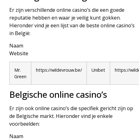
Er zijn verschillende online casino’s die een goede
reputatie hebben en waar je veilig kunt gokken.
Hieronder vind je een lijst van de beste online casino’s
in België:
Naam
Website
Mr.
https://wildevrouw.be/
Unibet
https://wil
Green
Belgische online casino’s
Er zijn ook online casino’s die specifiek gericht zijn op
de Belgische markt. Hieronder vind je enkele
voorbeelden:
Naam