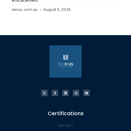
efficacement
isorus .com.au
August 5, 2026
Certifications
ISO 9001