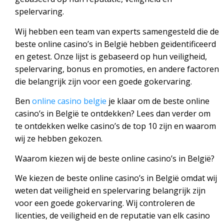
spelervaring.
Wij hebben een team van experts samengesteld die de
beste online casino’s in België hebben geïdentificeerd
en getest. Onze lijst is gebaseerd op hun veiligheid,
spelervaring, bonus en promoties, en andere factoren
die belangrijk zijn voor een goede gokervaring.
Ben
online casino belgie
je klaar om de beste online
casino’s in België te ontdekken? Lees dan verder om
te ontdekken welke casino’s de top 10 zijn en waarom
wij ze hebben gekozen.
Waarom kiezen wij de beste online casino’s in België?
We kiezen de beste online casino’s in België omdat wij
weten dat veiligheid en spelervaring belangrijk zijn
voor een goede gokervaring. Wij controleren de
licenties, de veiligheid en de reputatie van elk casino