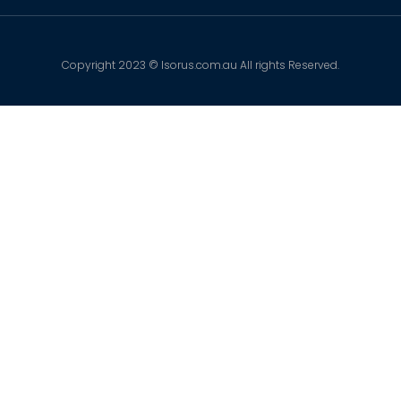
Copyright 2023 © Isorus.com.au All rights Reserved.