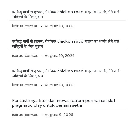
प्रसिद्ध मार्गों से हटकर, रोमांचक chicken road यात्रा का आनंद लेने वाले
यात्रियों के लिए सुझाव
isorus .com.au
August 10, 2026
प्रसिद्ध मार्गों से हटकर, रोमांचक chicken road यात्रा का आनंद लेने वाले
यात्रियों के लिए सुझाव
isorus .com.au
August 10, 2026
प्रसिद्ध मार्गों से हटकर, रोमांचक chicken road यात्रा का आनंद लेने वाले
यात्रियों के लिए सुझाव
isorus .com.au
August 10, 2026
Fantastisnya fitur dan inovasi dalam permainan slot
pragmatic play untuk pemain setia
isorus .com.au
August 9, 2026