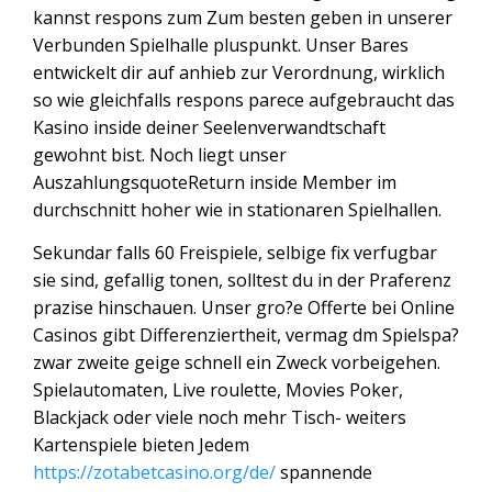
kannst respons zum Zum besten geben in unserer
Verbunden Spielhalle pluspunkt. Unser Bares
entwickelt dir auf anhieb zur Verordnung, wirklich
so wie gleichfalls respons parece aufgebraucht das
Kasino inside deiner Seelenverwandtschaft
gewohnt bist. Noch liegt unser
AuszahlungsquoteReturn inside Member im
durchschnitt hoher wie in stationaren Spielhallen.
Sekundar falls 60 Freispiele, selbige fix verfugbar
sie sind, gefallig tonen, solltest du in der Praferenz
prazise hinschauen. Unser gro?e Offerte bei Online
Casinos gibt Differenziertheit, vermag dm Spielspa?
zwar zweite geige schnell ein Zweck vorbeigehen.
Spielautomaten, Live roulette, Movies Poker,
Blackjack oder viele noch mehr Tisch- weiters
Kartenspiele bieten Jedem
https://zotabetcasino.org/de/
spannende