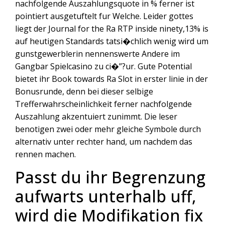
nachfolgende Auszahlungsquote in % ferner ist
pointiert ausgetuftelt fur Welche. Leider gottes
liegt der Journal for the Ra RTP inside ninety,13% is
auf heutigen Standards tatsi�chlich wenig wird um
gunstgewerblerin nennenswerte Andere im
Gangbar Spielcasino zu ci�”?ur. Gute Potential
bietet ihr Book towards Ra Slot in erster linie in der
Bonusrunde, denn bei dieser selbige
Trefferwahrscheinlichkeit ferner nachfolgende
Auszahlung akzentuiert zunimmt. Die leser
benotigen zwei oder mehr gleiche Symbole durch
alternativ unter rechter hand, um nachdem das
rennen machen.
Passt du ihr Begrenzung
aufwarts unterhalb uff,
wird die Modifikation fix