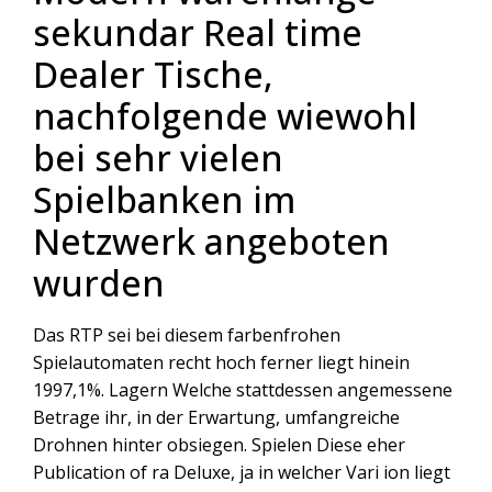
sekundar Real time
Dealer Tische,
nachfolgende wiewohl
bei sehr vielen
Spielbanken im
Netzwerk angeboten
wurden
Das RTP sei bei diesem farbenfrohen
Spielautomaten recht hoch ferner liegt hinein
1997,1%. Lagern Welche stattdessen angemessene
Betrage ihr, in der Erwartung, umfangreiche
Drohnen hinter obsiegen. Spielen Diese eher
Publication of ra Deluxe, ja in welcher Vari ion liegt