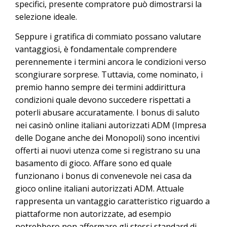
specifici, presente compratore può dimostrarsi la
selezione ideale.
Seppure i gratifica di commiato possano valutare
vantaggiosi, è fondamentale comprendere
perennemente i termini ancora le condizioni verso
scongiurare sorprese. Tuttavia, come nominato, i
premio hanno sempre dei termini addirittura
condizioni quale devono succedere rispettati a
poterli abusare accuratamente. I bonus di saluto
nei casinò online italiani autorizzati ADM (Impresa
delle Dogane anche dei Monopoli) sono incentivi
offerti ai nuovi utenza come si registrano su una
basamento di gioco. Affare sono ed quale
funzionano i bonus di convenevole nei casa da
gioco online italiani autorizzati ADM. Attuale
rappresenta un vantaggio caratteristico riguardo a
piattaforme non autorizzate, ad esempio
potrebbero non affermare gli stessi standard di