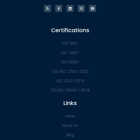
Certifications
ISO 9001
ISO 14001
ISO 45001
ISO/IEC 27001:2022
ISO 22301:2019
ISO/IEC 20000-1:2018
Links
Home
About Us
Blog