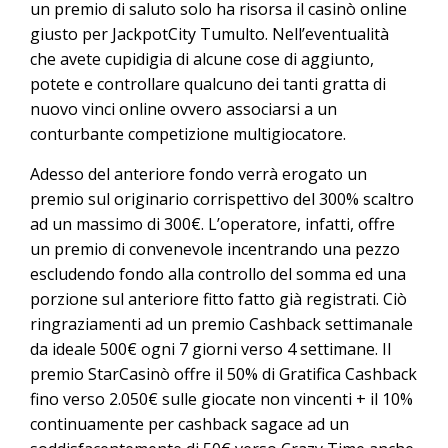
un premio di saluto solo ha risorsa il casinò online
giusto per JackpotCity Tumulto. Nell’eventualità
che avete cupidigia di alcune cose di aggiunto,
potete e controllare qualcuno dei tanti gratta di
nuovo vinci online ovvero associarsi a un
conturbante competizione multigiocatore.
Adesso del anteriore fondo verrà erogato un
premio sul originario corrispettivo del 300% scaltro
ad un massimo di 300€. L’operatore, infatti, offre
un premio di convenevole incentrando una pezzo
escludendo fondo alla controllo del somma ed una
porzione sul anteriore fitto fatto già registrati. Ciò
ringraziamenti ad un premio Cashback settimanale
da ideale 500€ ogni 7 giorni verso 4 settimane. Il
premio StarCasinò offre il 50% di Gratifica Cashback
fino verso 2.050€ sulle giocate non vincenti + il 10%
continuamente per cashback sagace ad un