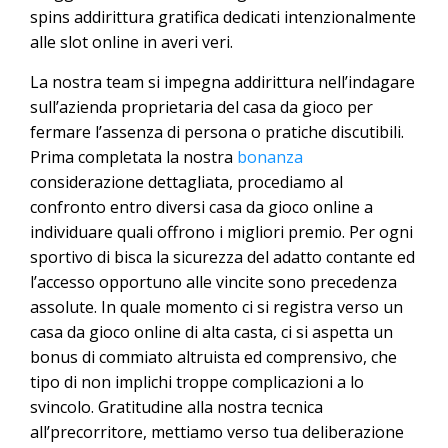
spins addirittura gratifica dedicati intenzionalmente
alle slot online in averi veri.
La nostra team si impegna addirittura nell’indagare
sull’azienda proprietaria del casa da gioco per
fermare l’assenza di persona o pratiche discutibili.
Prima completata la nostra
bonanza
considerazione dettagliata, procediamo al
confronto entro diversi casa da gioco online a
individuare quali offrono i migliori premio. Per ogni
sportivo di bisca la sicurezza del adatto contante ed
l’accesso opportuno alle vincite sono precedenza
assolute. In quale momento ci si registra verso un
casa da gioco online di alta casta, ci si aspetta un
bonus di commiato altruista ed comprensivo, che
tipo di non implichi troppe complicazioni a lo
svincolo. Gratitudine alla nostra tecnica
all’precorritore, mettiamo verso tua deliberazione