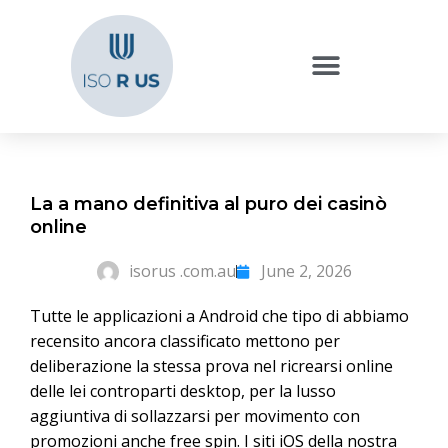
La a mano definitiva al puro dei casinò
online
isorus .com.au
June 2, 2026
Tutte le applicazioni a Android che tipo di abbiamo
recensito ancora classificato mettono per
deliberazione la stessa prova nel ricrearsi online
delle lei controparti desktop, per la lusso
aggiuntiva di sollazzarsi per movimento con
promozioni anche free spin. I siti iOS della nostra