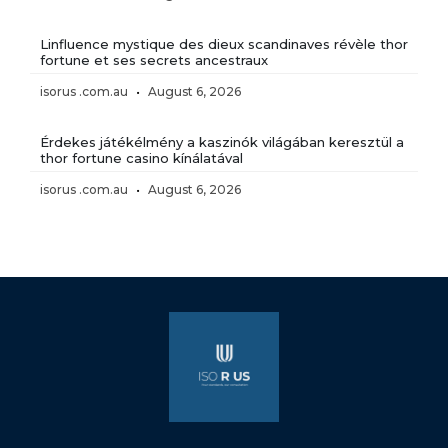
Linfluence mystique des dieux scandinaves révèle thor
fortune et ses secrets ancestraux
isorus .com.au
August 6, 2026
Érdekes játékélmény a kaszinók világában keresztül a
thor fortune casino kínálatával
isorus .com.au
August 6, 2026