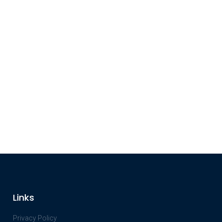
Links
Privacy Policy