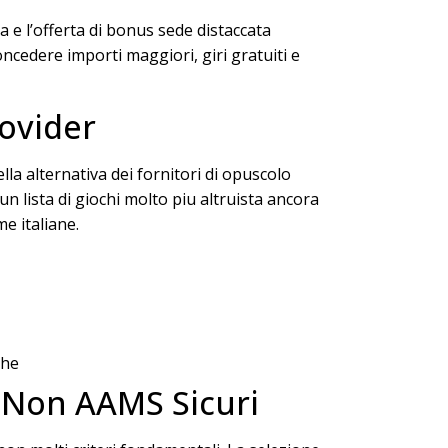
 e l’offerta di bonus sede distaccata
ncedere importi maggiori, giri gratuiti e
rovider
la alternativa dei fornitori di opuscolo
 lista di giochi molto piu altruista ancora
me italiane.
che
 Non AAMS Sicuri