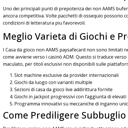
Uno dei principali punti di prepotenza dei non AAMS bufera
ancora competitiva. Volte pacchetti di ossequio possono co
condizioni di letteratura piu favorevoli.
Meglio Varieta di Giochi e P
I Casa da gioco non AAMS paysafecard non sono limitati nel
come avviene verso i casinò ADM. Questo si traduce verso un
maculato, per titoli esclusivi non disponibili sulle piattafor
Slot machine esclusive da provider internazionali
Giochi da luogo con varianti multiple
Sezioni di casa da gioco live addirittura fornite
Giochi in jackpot progressivi con l’aggiunta di elevati
Programma innovativi su meccaniche di inganno uni
Come Prediligere Subbuglio