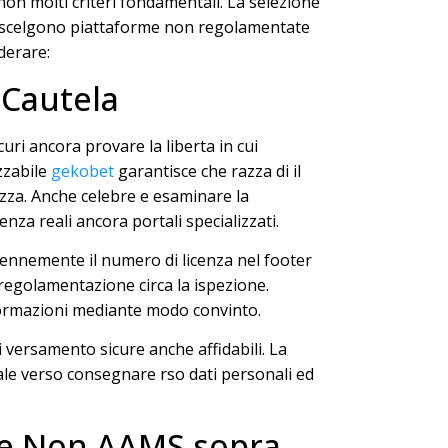
non molti criteri fondamentali. La selezione
 scelgono piattaforme non regolamentate
derare:
 Cautela
ri ancora provare la liberta in cui
zzabile
gekobet
garantisce che razza di il
zza. Anche celebre e esaminare la
za reali ancora portali specializzati.
nnemente il numero di licenza nel footer
 regolamentazione circa la ispezione.
formazioni mediante modo convinto.
 versamento sicure anche affidabili. La
itale verso consegnare rso dati personali ed
one Non AAMS sopra