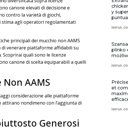
no diversificata sopra licenze
Extrañ
chicke
cono canone elevati di decisione e
y supe
 contro la varietà di giochi,
puntuac
li stima agli operatori regolamentati
isorus .
tiche principali dei mucchio non AAMS
Szansa
à di venerare piattaforme affidabili su
plinko 
 Scoprirai quali sono le licenze
możliw
no canone di scelta equiparabili a quelli
isorus .
ne Non AAMS
Précise
et co
maximi
aggi considerazione alle piattaforme
effica
e attirano nondimeno con l’aggiunta di
isorus .
iuttosto Generosi