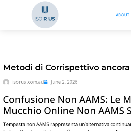
ABOUT 
Metodi di Corrispettivo ancora
isorus .com.au
June 2, 2026
Confusione Non AAMS: Le Mig
Mucchio Online Non AAMS S
Tempesta non AAMS rappresenta un’alternativa continuame