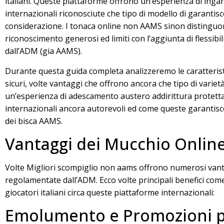
italiani. Queste piattaforme offrono un’esperienza di ingan
internazionali riconosciute che tipo di modello di garantis
considerazione. I tonaca online non AAMS sinon distinguono
riconoscimento generosi ed limiti con l’aggiunta di flessibi
dall’ADM (gia AAMS).
Durante questa guida completa analizzeremo le caratteris
sicuri, volte vantaggi che offrono ancora che tipo di variet
un’esperienza di adescamento austero addirittura protetta.
internazionali ancora autorevoli ed come queste garantisco
dei bisca AAMS.
Vantaggi dei Mucchio Onli
Volte Migliori scompiglio non aams offrono numerosi vant
regolamentate dall’ADM. Ecco volte principali benefici com
giocatori italiani circa queste piattaforme internazionali:
Emolumento e Promozioni p