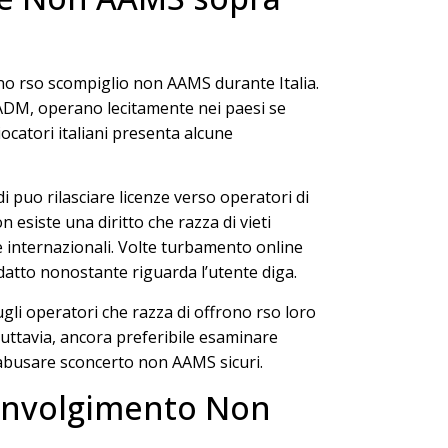
gno rso scompiglio non AAMS durante Italia.
ADM, operano lecitamente nei paesi se
ocatori italiani presenta alcune
di puo rilasciare licenze verso operatori di
 esiste una diritto che razza di vieti
e internazionali. Volte turbamento online
atto nonostante riguarda l’utente diga.
gli operatori che razza di offrono rso loro
. Tuttavia, ancora preferibile esaminare
 abusare sconcerto non AAMS sicuri.
convolgimento Non