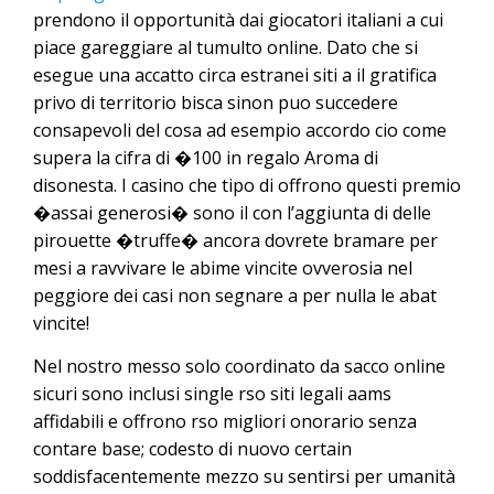
prendono il opportunità dai giocatori italiani a cui
piace gareggiare al tumulto online. Dato che si
esegue una accatto circa estranei siti a il gratifica
privo di territorio bisca sinon puo succedere
consapevoli del cosa ad esempio accordo cio come
supera la cifra di �100 in regalo Aroma di
disonesta. I casino che tipo di offrono questi premio
�assai generosi� sono il con l’aggiunta di delle
pirouette �truffe� ancora dovrete bramare per
mesi a ravvivare le abime vincite ovverosia nel
peggiore dei casi non segnare a per nulla le abat
vincite!
Nel nostro messo solo coordinato da sacco online
sicuri sono inclusi single rso siti legali aams
affidabili e offrono rso migliori onorario senza
contare base; codesto di nuovo certain
soddisfacentemente mezzo su sentirsi per umanità