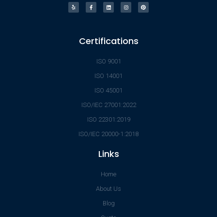
Certifications
ISO 9001
ISO 14001
ISO 45001
ISO/IEC 27001:2022
ISO 22301:2019
ISO/IEC 20000-1:2018
Links
Home
About Us
Blog