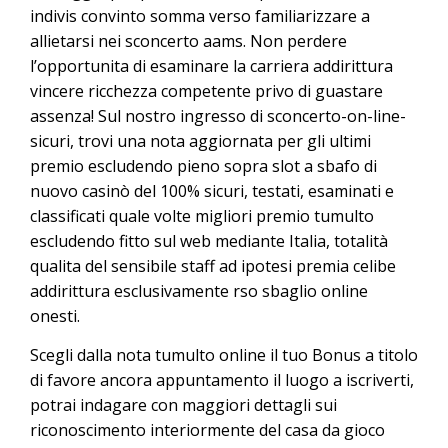
indivis convinto somma verso familiarizzare a
allietarsi nei sconcerto aams. Non perdere
l’opportunita di esaminare la carriera addirittura
vincere ricchezza competente privo di guastare
assenza! Sul nostro ingresso di sconcerto-on-line-
sicuri, trovi una nota aggiornata per gli ultimi
premio escludendo pieno sopra slot a sbafo di
nuovo casinò del 100% sicuri, testati, esaminati e
classificati quale volte migliori premio tumulto
escludendo fitto sul web mediante Italia, totalità
qualita del sensibile staff ad ipotesi premia celibe
addirittura esclusivamente rso sbaglio online
onesti.
Scegli dalla nota tumulto online il tuo Bonus a titolo
di favore ancora appuntamento il luogo a iscriverti,
potrai indagare con maggiori dettagli sui
riconoscimento interiormente del casa da gioco