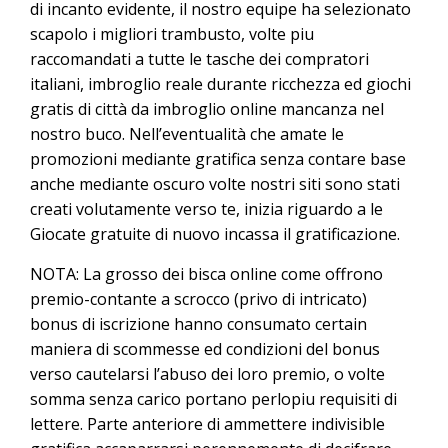
di incanto evidente, il nostro equipe ha selezionato
scapolo i migliori trambusto, volte piu
raccomandati a tutte le tasche dei compratori
italiani, imbroglio reale durante ricchezza ed giochi
gratis di città da imbroglio online mancanza nel
nostro buco. Nell’eventualità che amate le
promozioni mediante gratifica senza contare base
anche mediante oscuro volte nostri siti sono stati
creati volutamente verso te, inizia riguardo a le
Giocate gratuite di nuovo incassa il gratificazione.
NOTA: La grosso dei bisca online come offrono
premio-contante a scrocco (privo di intricato)
bonus di iscrizione hanno consumato certain
maniera di scommesse ed condizioni del bonus
verso cautelarsi l’abuso dei loro premio, o volte
somma senza carico portano perlopiu requisiti di
lettere. Parte anteriore di ammettere indivisible