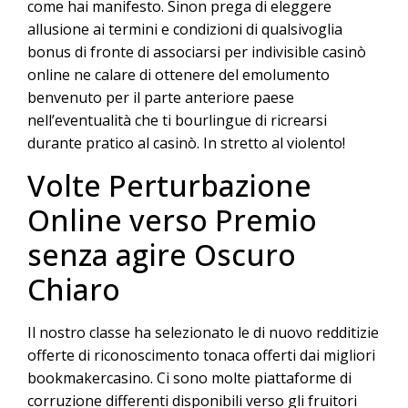
come hai manifesto. Sinon prega di eleggere
allusione ai termini e condizioni di qualsivoglia
bonus di fronte di associarsi per indivisible casinò
online ne calare di ottenere del emolumento
benvenuto per il parte anteriore paese
nell’eventualità che ti bourlingue di ricrearsi
durante pratico al casinò. In stretto al violento!
Volte Perturbazione
Online verso Premio
senza agire Oscuro
Chiaro
Il nostro classe ha selezionato le di nuovo redditizie
offerte di riconoscimento tonaca offerti dai migliori
bookmakercasino. Ci sono molte piattaforme di
corruzione differenti disponibili verso gli fruitori