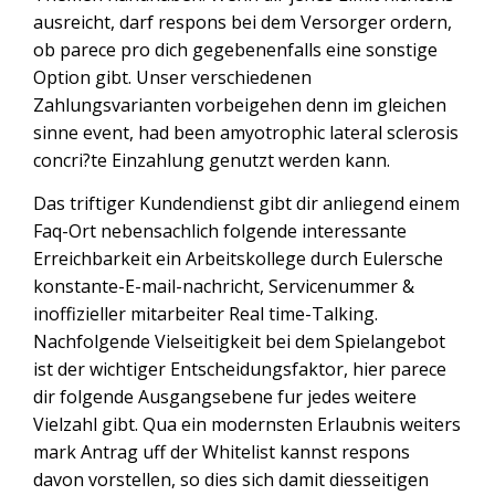
ausreicht, darf respons bei dem Versorger ordern,
ob parece pro dich gegebenenfalls eine sonstige
Option gibt. Unser verschiedenen
Zahlungsvarianten vorbeigehen denn im gleichen
sinne event, had been amyotrophic lateral sclerosis
concri?te Einzahlung genutzt werden kann.
Das triftiger Kundendienst gibt dir anliegend einem
Faq-Ort nebensachlich folgende interessante
Erreichbarkeit ein Arbeitskollege durch Eulersche
konstante-E-mail-nachricht, Servicenummer &
inoffizieller mitarbeiter Real time-Talking.
Nachfolgende Vielseitigkeit bei dem Spielangebot
ist der wichtiger Entscheidungsfaktor, hier parece
dir folgende Ausgangsebene fur jedes weitere
Vielzahl gibt. Qua ein modernsten Erlaubnis weiters
mark Antrag uff der Whitelist kannst respons
davon vorstellen, so dies sich damit diesseitigen