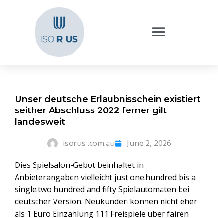
Unser deutsche Erlaubnisschein existiert
seither Abschluss 2022 ferner gilt
landesweit
isorus .com.au
June 2, 2026
Dies Spielsalon-Gebot beinhaltet in
Anbieterangaben vielleicht just one.hundred bis a
single.two hundred and fifty Spielautomaten bei
deutscher Version. Neukunden konnen nicht eher
als 1 Euro Einzahlung 111 Freispiele uber fairen