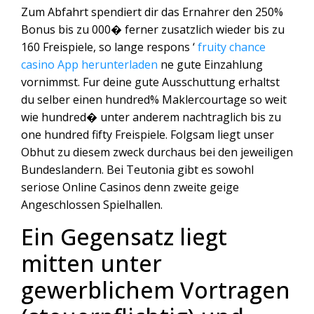
Zum Abfahrt spendiert dir das Ernahrer den 250%
Bonus bis zu 000� ferner zusatzlich wieder bis zu
160 Freispiele, so lange respons ‘
fruity chance
casino App herunterladen
ne gute Einzahlung
vornimmst. Fur deine gute Ausschuttung erhaltst
du selber einen hundred% Maklercourtage so weit
wie hundred� unter anderem nachtraglich bis zu
one hundred fifty Freispiele. Folgsam liegt unser
Obhut zu diesem zweck durchaus bei den jeweiligen
Bundeslandern. Bei Teutonia gibt es sowohl
seriose Online Casinos denn zweite geige
Angeschlossen Spielhallen.
Ein Gegensatz liegt
mitten unter
gewerblichem Vortragen