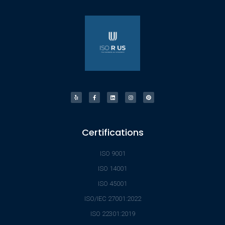
Certifications
ISO 9001
ISO 14001
ISO 45001
ISO/IEC 27001:2022
ISO 22301:2019