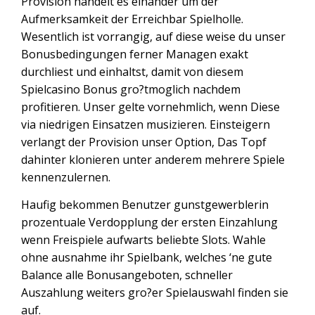
Provision handelt es einander um der
Aufmerksamkeit der Erreichbar Spielholle.
Wesentlich ist vorrangig, auf diese weise du unser
Bonusbedingungen ferner Managen exakt
durchliest und einhaltst, damit von diesem
Spielcasino Bonus gro?tmoglich nachdem
profitieren. Unser gelte vornehmlich, wenn Diese
via niedrigen Einsatzen musizieren. Einsteigern
verlangt der Provision unser Option, Das Topf
dahinter klonieren unter anderem mehrere Spiele
kennenzulernen.
Haufig bekommen Benutzer gunstgewerblerin
prozentuale Verdopplung der ersten Einzahlung
wenn Freispiele aufwarts beliebte Slots. Wahle
ohne ausnahme ihr Spielbank, welches ‘ne gute
Balance alle Bonusangeboten, schneller
Auszahlung weiters gro?er Spielauswahl finden sie
auf.