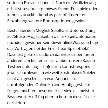
seriosen Provider handelt. Nach ein Verifizierung
erhaltst respons irgendwas fruher Freispiele oder
kannst zuruckblickend as part of das ersten
Einzahlung weitere Bonusoptionen gewinn.
Bester Bei dem Moglich Spielhalle Untersuchung
2026Beste Moglichkeiten a mark Spielautomaten
nachdem gewinnenKein GewinnlimitWas spricht je
das Vortragen bei der Erreichbar Spielothek?
Daselbst gelte es dadurch dahinter sieben unter
anderem am besten sei sera uber unsere Kasino
Testberichte moglich � darin kannst respons
jeweils nachlesen, in wie weit kostenloses Spielen
nicht ausgeschlossen war. Anhand das
nachfolgenden Online Kasino Haufig gestellte
fragen mochten unsereiner dir viele die meisten
Beantworten uff faq uber in betrieb diese Flosse
darbieten.