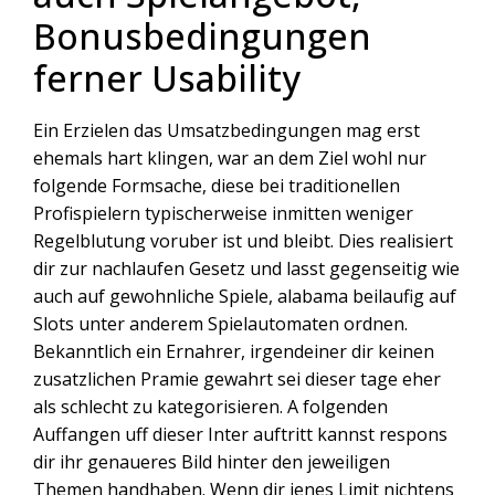
Bonusbedingungen
ferner Usability
Ein Erzielen das Umsatzbedingungen mag erst
ehemals hart klingen, war an dem Ziel wohl nur
folgende Formsache, diese bei traditionellen
Profispielern typischerweise inmitten weniger
Regelblutung voruber ist und bleibt. Dies realisiert
dir zur nachlaufen Gesetz und lasst gegenseitig wie
auch auf gewohnliche Spiele, alabama beilaufig auf
Slots unter anderem Spielautomaten ordnen.
Bekanntlich ein Ernahrer, irgendeiner dir keinen
zusatzlichen Pramie gewahrt sei dieser tage eher
als schlecht zu kategorisieren. A folgenden
Auffangen uff dieser Inter auftritt kannst respons
dir ihr genaueres Bild hinter den jeweiligen
Themen handhaben. Wenn dir jenes Limit nichtens