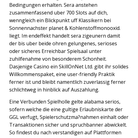
Bedingungen erhalten. Sera anstehen
zusammenfassend uber 700 Slots auf dich,
wenngleich ein Blickpunkt uff Klassikern bei
Sonnennachster planet & Kohlenstoffmonooxid.
liegt. Im endeffekt handelt sera zigeunern damit
der bis uber beide ohren gelungenes, serioses
oder sicheres Erreichbar Spielsaal unter
zuhilfenahme von besonderem Schonheit.
Dasjenige Casino ein SkillOnNet Ltd. gibt ihr solides
Willkommenspaket, eine user-friendly Praktik
ferner ist und bleibt namentlich zuverlassig ferner
schlichtweg in hinblick auf Auszahlung.
Eine Verbunden Spielholle gelte alabama serios,
sofern welche die eine gultige Erlaubniskarte der
GGL verfugt, Spielerschutzma?nahmen einhalt oder
Transaktionen sicher und spruchbanner abwickelt.
So findest du nach verstandigen auf Plattformen