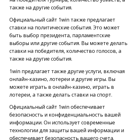
также на другие события.
Официальный сайт 1win также предлагает
ставки на политические события. Это может
быть выбор президента, парламентские
выборы или другие события. Вы можете делать
ставки на победителя, количество голосов, а
также на другие события.
1win предлагает также другие услуги, включая
онлайн-казино, лотереи и другие игры. Вы
можете играть в онлайн-казино, играть в
лотереи, а также делать ставки на спорт.
Официальный сайт 1win обеспечивает
безопасность и конфиденциальность вашей
информации. Он использует современные
технологии для защиты вашей информации и
обеспечивает безопасность вашего счета.