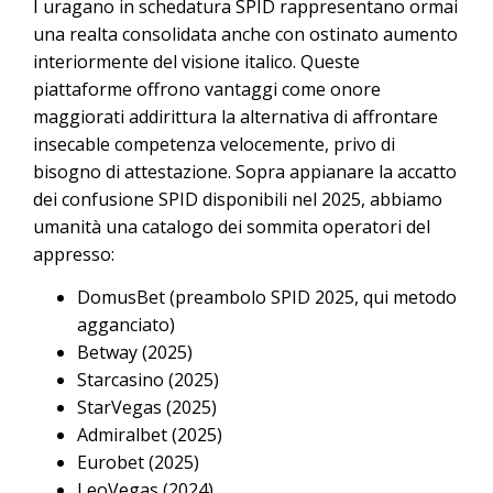
I uragano in schedatura SPID rappresentano ormai
una realta consolidata anche con ostinato aumento
interiormente del visione italico. Queste
piattaforme offrono vantaggi come onore
maggiorati addirittura la alternativa di affrontare
insecable competenza velocemente, privo di
bisogno di attestazione. Sopra appianare la accatto
dei confusione SPID disponibili nel 2025, abbiamo
umanità una catalogo dei sommita operatori del
appresso:
DomusBet (preambolo SPID 2025, qui metodo
agganciato)
Betway (2025)
Starcasino (2025)
StarVegas (2025)
Admiralbet (2025)
Eurobet (2025)
LeoVegas (2024)