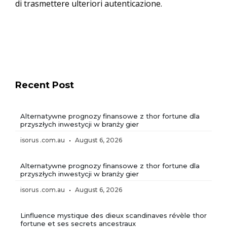
di trasmettere ulteriori autenticazione.
Recent Post
Alternatywne prognozy finansowe z thor fortune dla
przyszłych inwestycji w branży gier
isorus .com.au
August 6, 2026
Alternatywne prognozy finansowe z thor fortune dla
przyszłych inwestycji w branży gier
isorus .com.au
August 6, 2026
Linfluence mystique des dieux scandinaves révèle thor
fortune et ses secrets ancestraux