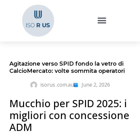
Agitazione verso SPID fondo la vetro di
CalcioMercato: volte sommita operatori
isorus .com.au
June 2, 2026
Mucchio per SPID 2025: i
migliori con concessione
ADM