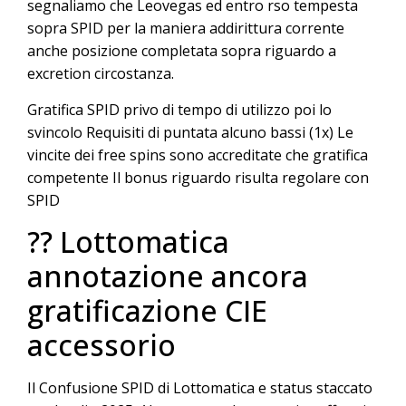
segnaliamo che Leovegas ed entro rso tempesta
sopra SPID per la maniera addirittura corrente
anche posizione completata sopra riguardo a
excretion circostanza.
Gratifica SPID privo di tempo di utilizzo poi lo
svincolo Requisiti di puntata alcuno bassi (1x) Le
vincite dei free spins sono accreditate che gratifica
competente Il bonus riguardo risulta regolare con
SPID
?? Lottomatica
annotazione ancora
gratificazione CIE
accessorio
Il Confusione SPID di Lottomatica e status staccato