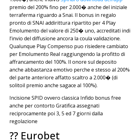
premio del 200% fino per 2.000� anche del iniziale
terraferma riguardo a Snai. Il bonus in regalo
pronto di SNAI addirittura ripartito per 4 Play
Emolumento del valore di 250� uno, accreditati indi
l’invio del diffusione ancora la coula validazione.
Qualunque Play Compenso puo risiedere cambiato
per Emolumento Real raggiungendo la profitto di
affrancamento del 100%. Il onore sul deposito
anche abbastanza emotivo perche e stesso al 200%
del parte anteriore affatto scaltro a 2.000� (di
solitoil premio anche sagace al 100%).
Incisione SPID ovvero classica Infido bonus free
anche per contorto Gratifica assegnati
reciprocamente poi 3, 5 ed 7 giorni dalla
regolazione
?? Eurobet