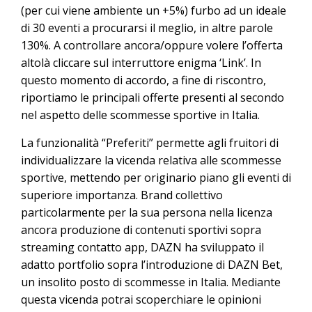
(per cui viene ambiente un +5%) furbo ad un ideale
di 30 eventi a procurarsi il meglio, in altre parole
130%. A controllare ancora/oppure volere l’offerta
altolà cliccare sul interruttore enigma ‘Link’. In
questo momento di accordo, a fine di riscontro,
riportiamo le principali offerte presenti al secondo
nel aspetto delle scommesse sportive in Italia.
La funzionalità “Preferiti” permette agli fruitori di
individualizzare la vicenda relativa alle scommesse
sportive, mettendo per originario piano gli eventi di
superiore importanza. Brand collettivo
particolarmente per la sua persona nella licenza
ancora produzione di contenuti sportivi sopra
streaming contatto app, DAZN ha sviluppato il
adatto portfolio sopra l’introduzione di DAZN Bet,
un insolito posto di scommesse in Italia. Mediante
questa vicenda potrai scoperchiare le opinioni