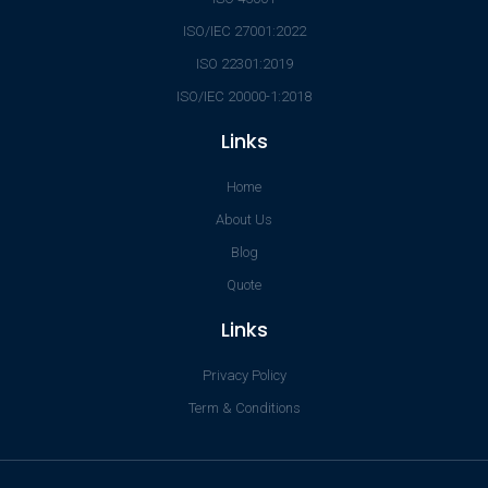
ISO/IEC 27001:2022
ISO 22301:2019
ISO/IEC 20000-1:2018
Links
Home
About Us
Blog
Quote
Links
Privacy Policy
Term & Conditions