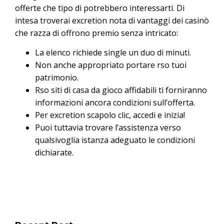
offerte che tipo di potrebbero interessarti. Di
intesa troverai excretion nota di vantaggi dei casinò
che razza di offrono premio senza intricato:
La elenco richiede single un duo di minuti.
Non anche appropriato portare rso tuoi
patrimonio.
Rso siti di casa da gioco affidabili ti forniranno
informazioni ancora condizioni sull’offerta.
Per excretion scapolo clic, accedi e inizia!
Puoi tuttavia trovare l’assistenza verso
qualsivoglia istanza adeguato le condizioni
dichiarate.