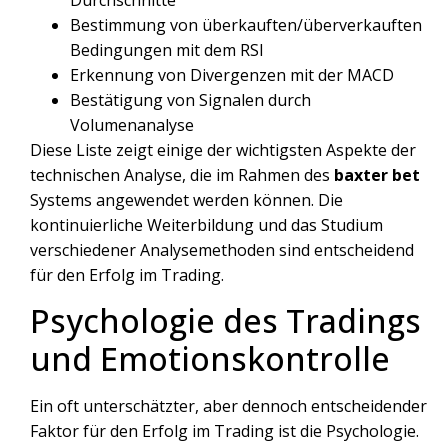
Bestimmung von überkauften/überverkauften
Bedingungen mit dem RSI
Erkennung von Divergenzen mit der MACD
Bestätigung von Signalen durch
Volumenanalyse
Diese Liste zeigt einige der wichtigsten Aspekte der
technischen Analyse, die im Rahmen des
baxter bet
Systems angewendet werden können. Die
kontinuierliche Weiterbildung und das Studium
verschiedener Analysemethoden sind entscheidend
für den Erfolg im Trading.
Psychologie des Tradings
und Emotionskontrolle
Ein oft unterschätzter, aber dennoch entscheidender
Faktor für den Erfolg im Trading ist die Psychologie.