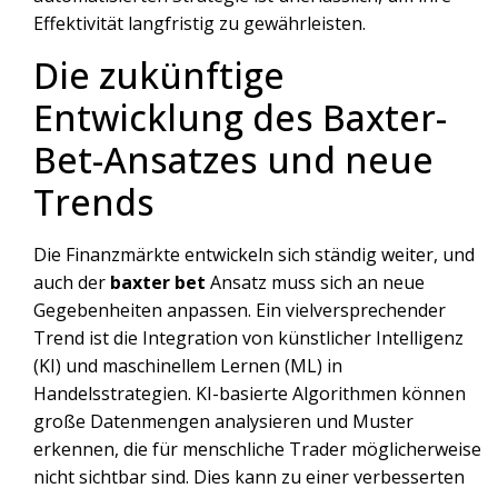
Effektivität langfristig zu gewährleisten.
Die zukünftige
Entwicklung des Baxter-
Bet-Ansatzes und neue
Trends
Die Finanzmärkte entwickeln sich ständig weiter, und
auch der
baxter bet
Ansatz muss sich an neue
Gegebenheiten anpassen. Ein vielversprechender
Trend ist die Integration von künstlicher Intelligenz
(KI) und maschinellem Lernen (ML) in
Handelsstrategien. KI-basierte Algorithmen können
große Datenmengen analysieren und Muster
erkennen, die für menschliche Trader möglicherweise
nicht sichtbar sind. Dies kann zu einer verbesserten