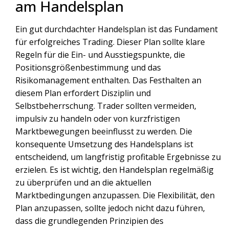
am Handelsplan
Ein gut durchdachter Handelsplan ist das Fundament
für erfolgreiches Trading. Dieser Plan sollte klare
Regeln für die Ein- und Ausstiegspunkte, die
Positionsgrößenbestimmung und das
Risikomanagement enthalten. Das Festhalten an
diesem Plan erfordert Disziplin und
Selbstbeherrschung. Trader sollten vermeiden,
impulsiv zu handeln oder von kurzfristigen
Marktbewegungen beeinflusst zu werden. Die
konsequente Umsetzung des Handelsplans ist
entscheidend, um langfristig profitable Ergebnisse zu
erzielen. Es ist wichtig, den Handelsplan regelmäßig
zu überprüfen und an die aktuellen
Marktbedingungen anzupassen. Die Flexibilität, den
Plan anzupassen, sollte jedoch nicht dazu führen,
dass die grundlegenden Prinzipien des