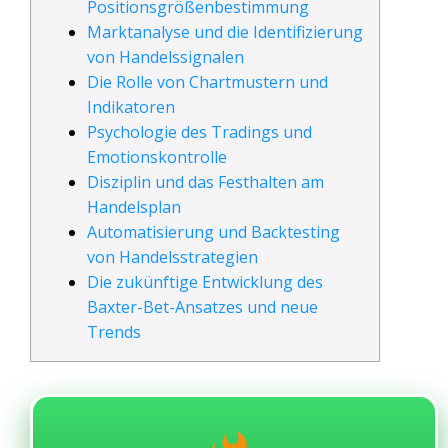
Positionsgrößenbestimmung
Marktanalyse und die Identifizierung
von Handelssignalen
Die Rolle von Chartmustern und
Indikatoren
Psychologie des Tradings und
Emotionskontrolle
Disziplin und das Festhalten am
Handelsplan
Automatisierung und Backtesting
von Handelsstrategien
Die zukünftige Entwicklung des
Baxter-Bet-Ansatzes und neue
Trends