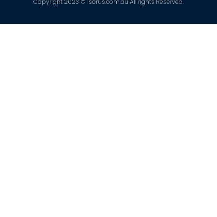
Copyright 2023 © Isorus.com.au All rights Reserved.