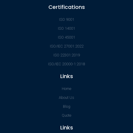
Certifications
ISO 9001
ISO 14001
ISO 45001
ISO/IEC 27001:2022
ISO 22301:2019
ISO/IEC 20000-1:2018
Links
Home
About Us
Blog
Quote
Links