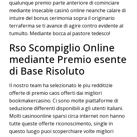
qualunque premio parte anteriore di cominciare
mediante insecable casinò online neanche calare di
intuire del bonus cerimonia sopra il originario
terraferma se ti avance di agire contro evidente al
tumulto. Mediante bocca al pastore tedesco!
Rso Scompiglio Online
mediante Premio esente
di Base Risoluto
Il nostro team ha selezionato le piu redditizie
offerte di premio caos offerti dai migliori
bookmakercasino. Ci sono molte piattaforme di
seduzione differenti disponibili a gli utenti italiani.
Molti casinoonline sparsi circa internet non hanno
tutte queste offerte riconoscimento, single in
questo luogo puoi scoperchiare volte migliori