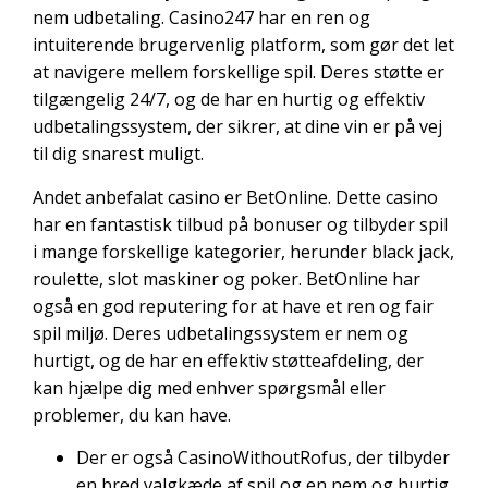
nem udbetaling. Casino247 har en ren og
intuiterende brugervenlig platform, som gør det let
at navigere mellem forskellige spil. Deres støtte er
tilgængelig 24/7, og de har en hurtig og effektiv
udbetalingssystem, der sikrer, at dine vin er på vej
til dig snarest muligt.
Andet anbefalat casino er BetOnline. Dette casino
har en fantastisk tilbud på bonuser og tilbyder spil
i mange forskellige kategorier, herunder black jack,
roulette, slot maskiner og poker. BetOnline har
også en god reputering for at have et ren og fair
spil miljø. Deres udbetalingssystem er nem og
hurtigt, og de har en effektiv støtteafdeling, der
kan hjælpe dig med enhver spørgsmål eller
problemer, du kan have.
Der er også CasinoWithoutRofus, der tilbyder
en bred valgkæde af spil og en nem og hurtig