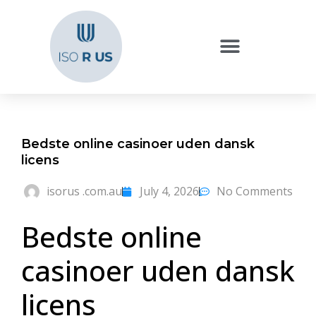
Bedste online casinoer uden dansk
licens
isorus .com.au
July 4, 2026
No Comments
Bedste online
casinoer uden dansk
licens