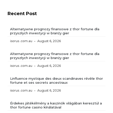
Recent Post
Alternatywne prognozy finansowe z thor fortune dla
przyszłych inwestycji w branży gier
isorus .com.au
August 6, 2026
Alternatywne prognozy finansowe z thor fortune dla
przyszłych inwestycji w branży gier
isorus .com.au
August 6, 2026
Linfluence mystique des dieux scandinaves révèle thor
fortune et ses secrets ancestraux
isorus .com.au
August 6, 2026
Érdekes játékélmény a kaszinók világában keresztül a
thor fortune casino kínálatával