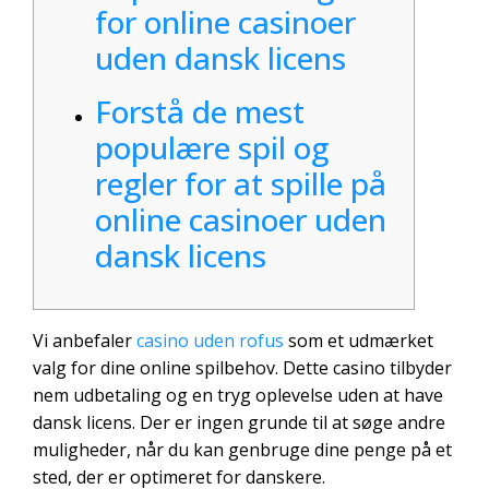
for online casinoer
uden dansk licens
Forstå de mest
populære spil og
regler for at spille på
online casinoer uden
dansk licens
Vi anbefaler
casino uden rofus
som et udmærket
valg for dine online spilbehov. Dette casino tilbyder
nem udbetaling og en tryg oplevelse uden at have
dansk licens. Der er ingen grunde til at søge andre
muligheder, når du kan genbruge dine penge på et
sted, der er optimeret for danskere.