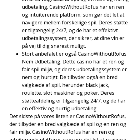
udbetaling. CasinoWithoutRofus har en ren
og intuiterende platform, som gør det let at
navigere mellem forskellige spil. Deres støtte
er tilgængelig 24/7, og de har et effektivt
udbetalingssystem, der sikrer, at dine vin er
på vej til dig snarest muligt.
Stort anbefalet er også CasinoWithoutRofus
Nem Udbetaling. Dette casino har et ren og
fair spil miljø, og deres udbetalingssystem er
nem og hurtigt. De tilbyder også en bred
valgkæde af spil, herunder black jack,
roulette, slot maskiner og poker. Deres
støtteafdeling er tilgængelig 24/7, og de har
en effektiv og hurtig udbetaling.
Det sidste på vores listen er CasinoWithoutRofus,
der tilbyder en bred valgkæde af spil og en ren og
fair miljø. CasinoWithoutRofus har en ren og
intuiterende platform, som gør det let at navigere