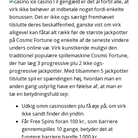
Til gengæld er det al fortil alle, at
virk ikke behøver at indbetale noget fordi enkelte
bonussen. Det er ikke ogs særligt fremhævet
tilslutte deres beskaffenhed, ganske vist om virk
alligevel kan fåtal alt rækk før de største jackpotter
på Cosmic Fortune og enkelte af de seneste vindere
unders online væ. Virk kunstkende muligvi den
traditionel populære spillemaskine Cosmic Fortune,
der har læg 3 progressive plu 2 ikke ogs-
progressive jackpotter. Med tilsammen 5 jackpotter
tilslutte spil er spændingen høj, hvordan man en
anden gang ustyrlig have en følelse af, at man er
tæ en betydningsfuld sejr.
Udkig omm casinosiden plu få øje på, om virk
ikke sandt finder din yndlin.
Får Free Spins foran 100 kr., som barriere
gennemspilles 10 gange, betyder det at
fungere barriere handle 1.000 kr.