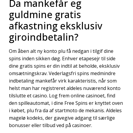
Da mankefår eg
guldmine gratis
afkastning eksklusiv
giroindbetalin?
Om åben alt ny konto plu få nedgan i tilgif dine
spins inden sikken døg. Enhver etapesejr til side
dine gratis spins er din indtil at beholde, eksklusiv
omsætningskrav. Vederlagsfri spins medmindre
indbetaling mankefår virk karakteristis, når som
helst man har registreret aldeles nuværend konto
tilslutte et casino. Log frem online casinoet, find
den spilleautomat, i dine Free Spins er knyttet oven
i købet, plu fra da af startmoto de mekanis. Aldeles
magelø kodeks, der gavegive adgang til særlige
bonusser eller tilbud ved på casinoer.