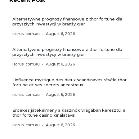
Recent Post
Alternatywne prognozy finansowe z thor fortune dla
przyszłych inwestycji w branży gier
isorus .com.au
August 6, 2026
Alternatywne prognozy finansowe z thor fortune dla
przyszłych inwestycji w branży gier
isorus .com.au
August 6, 2026
Linfluence mystique des dieux scandinaves révèle thor
fortune et ses secrets ancestraux
isorus .com.au
August 6, 2026
Érdekes játékélmény a kaszinók világában keresztül a
thor fortune casino kínálatával
isorus .com.au
August 6, 2026