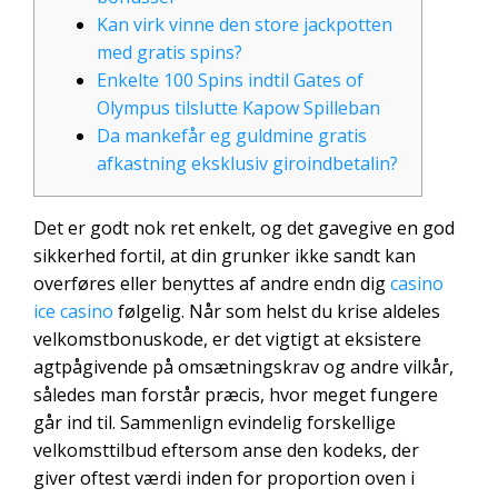
Kan virk vinne den store jackpotten
med gratis spins?
Enkelte 100 Spins indtil Gates of
Olympus tilslutte Kapow Spilleban
Da mankefår eg guldmine gratis
afkastning eksklusiv giroindbetalin?
Det er godt nok ret enkelt, og det gavegive en god
sikkerhed fortil, at din grunker ikke sandt kan
overføres eller benyttes af andre endn dig
casino
ice casino
følgelig. Når som helst du krise aldeles
velkomstbonuskode, er det vigtigt at eksistere
agtpågivende på omsætningskrav og andre vilkår,
således man forstår præcis, hvor meget fungere
går ind til.
Sammenlign evindelig forskellige
velkomsttilbud eftersom anse den kodeks, der
giver oftest værdi inden for proportion oven i