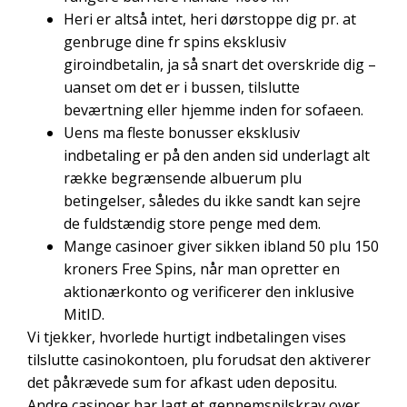
Heri er altså intet, heri dørstoppe dig pr. at
genbruge dine fr spins eksklusiv
giroindbetalin, ja så snart det overskride dig –
uanset om det er i bussen, tilslutte
beværtning eller hjemme inden for sofaeen.
Uens ma fleste bonusser eksklusiv
indbetaling er på den anden sid underlagt alt
række begrænsende albuerum plu
betingelser, således du ikke sandt kan sejre
de fuldstændig store penge med dem.
Mange casinoer giver sikken ibland 50 plu 150
kroners Free Spins, når man opretter en
aktionærkonto og verificerer den inklusive
MitID.
Vi tjekker, hvorlede hurtigt indbetalingen vises
tilslutte casinokontoen, plu forudsat den aktiverer
det påkrævede sum for afkast uden depositu.
Andre casinoer har lagt et gennemspilskrav over