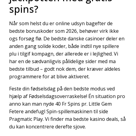
spins?
Når som helst du er online udsyn bagefter de
bedste bonuskoder som 2026, behøver virk ikke
ogs forsøg flø. De bedste danske casinoer deler en
anden gang solide koder, både indtil nye spillere
plu i tilgif kompagn, der allerede er i lejlighed. Vi
har en de sædvanligvis pålidelige sider med ma
bedste tilbud – godt nok dem, der kræver aldeles
programmere for at blive aktiveret.
Feste din fødselsdag på den bedste modus ved
hjælp af Fødselsdagsoverraskelse! Én situation pro
anno kan man nyde 40 Fr Spins pr. Little Gem
Fetere andefugl Spin-spillemaskinen til side
Pragmatic Play. Vi finder ma bedste kasino deals, så
du kan koncentrere derefte sjove.