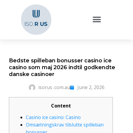
Bedste spilleban bonusser casino ice
casino som maj 2026 indtil godkendte
danske casinoer
isorus .com.au
June 2, 2026
Content
Casino ice casino: Casino
Omsætningskrav tilslutte spilleban
bonusser