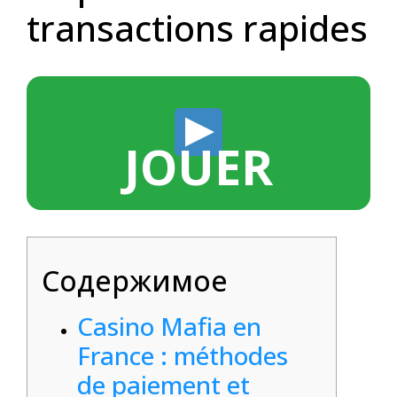
transactions rapides
JOUER
Содержимое
Casino Mafia en
France : méthodes
de paiement et