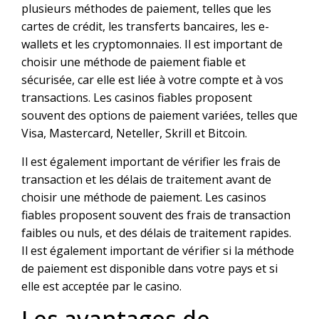
plusieurs méthodes de paiement, telles que les
cartes de crédit, les transferts bancaires, les e-
wallets et les cryptomonnaies. Il est important de
choisir une méthode de paiement fiable et
sécurisée, car elle est liée à votre compte et à vos
transactions. Les casinos fiables proposent
souvent des options de paiement variées, telles que
Visa, Mastercard, Neteller, Skrill et Bitcoin.
Il est également important de vérifier les frais de
transaction et les délais de traitement avant de
choisir une méthode de paiement. Les casinos
fiables proposent souvent des frais de transaction
faibles ou nuls, et des délais de traitement rapides.
Il est également important de vérifier si la méthode
de paiement est disponible dans votre pays et si
elle est acceptée par le casino.
Les avantages de