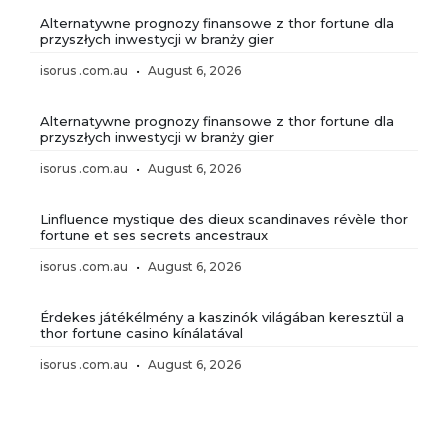
Alternatywne prognozy finansowe z thor fortune dla
przyszłych inwestycji w branży gier
isorus .com.au
August 6, 2026
Alternatywne prognozy finansowe z thor fortune dla
przyszłych inwestycji w branży gier
isorus .com.au
August 6, 2026
Linfluence mystique des dieux scandinaves révèle thor
fortune et ses secrets ancestraux
isorus .com.au
August 6, 2026
Érdekes játékélmény a kaszinók világában keresztül a
thor fortune casino kínálatával
isorus .com.au
August 6, 2026