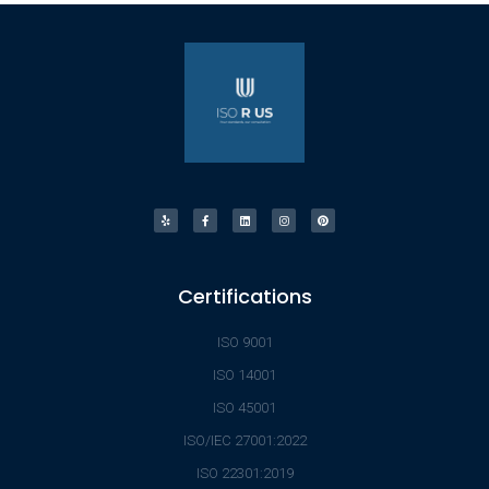
Certifications
ISO 9001
ISO 14001
ISO 45001
ISO/IEC 27001:2022
ISO 22301:2019