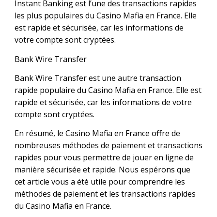
Instant Banking est l’une des transactions rapides
les plus populaires du Casino Mafia en France. Elle
est rapide et sécurisée, car les informations de
votre compte sont cryptées.
Bank Wire Transfer
Bank Wire Transfer est une autre transaction
rapide populaire du Casino Mafia en France. Elle est
rapide et sécurisée, car les informations de votre
compte sont cryptées.
En résumé, le Casino Mafia en France offre de
nombreuses méthodes de paiement et transactions
rapides pour vous permettre de jouer en ligne de
manière sécurisée et rapide. Nous espérons que
cet article vous a été utile pour comprendre les
méthodes de paiement et les transactions rapides
du Casino Mafia en France.