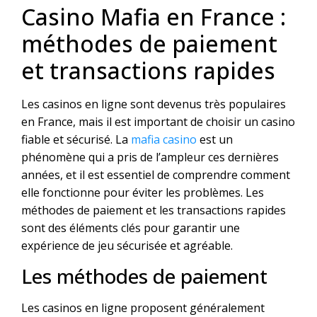
Casino Mafia en France :
méthodes de paiement
et transactions rapides
Les casinos en ligne sont devenus très populaires
en France, mais il est important de choisir un casino
fiable et sécurisé. La
mafia casino
est un
phénomène qui a pris de l’ampleur ces dernières
années, et il est essentiel de comprendre comment
elle fonctionne pour éviter les problèmes. Les
méthodes de paiement et les transactions rapides
sont des éléments clés pour garantir une
expérience de jeu sécurisée et agréable.
Les méthodes de paiement
Les casinos en ligne proposent généralement