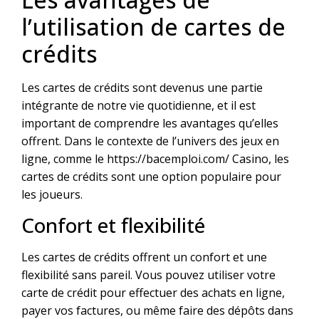
l’utilisation de cartes de
crédits
Les cartes de crédits sont devenus une partie
intégrante de notre vie quotidienne, et il est
important de comprendre les avantages qu’elles
offrent. Dans le contexte de l’univers des jeux en
ligne, comme le https://bacemploi.com/ Casino, les
cartes de crédits sont une option populaire pour
les joueurs.
Confort et flexibilité
Les cartes de crédits offrent un confort et une
flexibilité sans pareil. Vous pouvez utiliser votre
carte de crédit pour effectuer des achats en ligne,
payer vos factures, ou même faire des dépôts dans