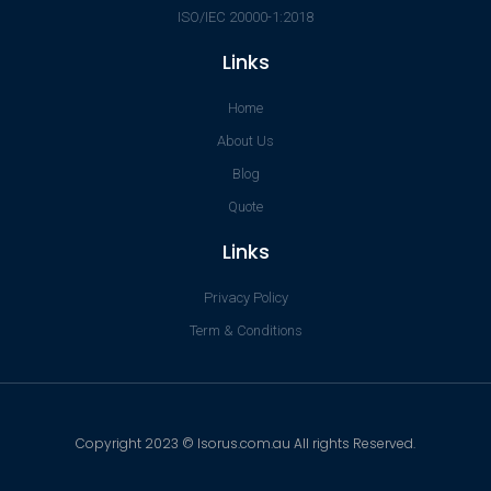
ISO/IEC 20000-1:2018
Links
Home
About Us
Blog
Quote
Links
Privacy Policy
Term & Conditions
Copyright 2023 © Isorus.com.au All rights Reserved.