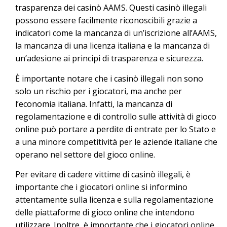
trasparenza dei casinò AAMS. Questi casinò illegali
possono essere facilmente riconoscibili grazie a
indicatori come la mancanza di un’iscrizione all’AAMS,
la mancanza di una licenza italiana e la mancanza di
un’adesione ai principi di trasparenza e sicurezza.
È importante notare che i casinò illegali non sono
solo un rischio per i giocatori, ma anche per
l’economia italiana. Infatti, la mancanza di
regolamentazione e di controllo sulle attività di gioco
online può portare a perdite di entrate per lo Stato e
a una minore competitività per le aziende italiane che
operano nel settore del gioco online.
Per evitare di cadere vittime di casinò illegali, è
importante che i giocatori online si informino
attentamente sulla licenza e sulla regolamentazione
delle piattaforme di gioco online che intendono
utilizzare. Inoltre, è importante che i giocatori online