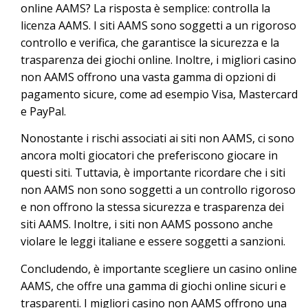
online AAMS? La risposta è semplice: controlla la
licenza AAMS. I siti AAMS sono soggetti a un rigoroso
controllo e verifica, che garantisce la sicurezza e la
trasparenza dei giochi online. Inoltre, i migliori casino
non AAMS offrono una vasta gamma di opzioni di
pagamento sicure, come ad esempio Visa, Mastercard
e PayPal.
Nonostante i rischi associati ai siti non AAMS, ci sono
ancora molti giocatori che preferiscono giocare in
questi siti. Tuttavia, è importante ricordare che i siti
non AAMS non sono soggetti a un controllo rigoroso
e non offrono la stessa sicurezza e trasparenza dei
siti AAMS. Inoltre, i siti non AAMS possono anche
violare le leggi italiane e essere soggetti a sanzioni.
Concludendo, è importante scegliere un casino online
AAMS, che offre una gamma di giochi online sicuri e
trasparenti. I migliori casino non AAMS offrono una