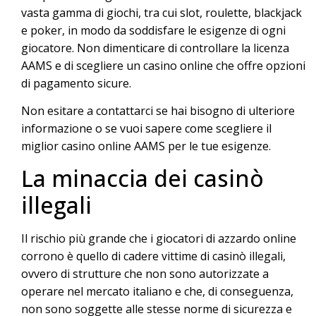
vasta gamma di giochi, tra cui slot, roulette, blackjack
e poker, in modo da soddisfare le esigenze di ogni
giocatore. Non dimenticare di controllare la licenza
AAMS e di scegliere un casino online che offre opzioni
di pagamento sicure.
Non esitare a contattarci se hai bisogno di ulteriore
informazione o se vuoi sapere come scegliere il
miglior casino online AAMS per le tue esigenze.
La minaccia dei casinò
illegali
Il rischio più grande che i giocatori di azzardo online
corrono è quello di cadere vittime di casinò illegali,
ovvero di strutture che non sono autorizzate a
operare nel mercato italiano e che, di conseguenza,
non sono soggette alle stesse norme di sicurezza e