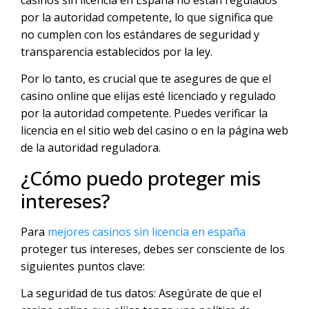
por la autoridad competente, lo que significa que
no cumplen con los estándares de seguridad y
transparencia establecidos por la ley.
Por lo tanto, es crucial que te asegures de que el
casino online que elijas esté licenciado y regulado
por la autoridad competente. Puedes verificar la
licencia en el sitio web del casino o en la página web
de la autoridad reguladora.
¿Cómo puedo proteger mis
intereses?
Para
mejores casinos sin licencia en españa
proteger tus intereses, debes ser consciente de los
siguientes puntos clave:
La seguridad de tus datos: Asegúrate de que el