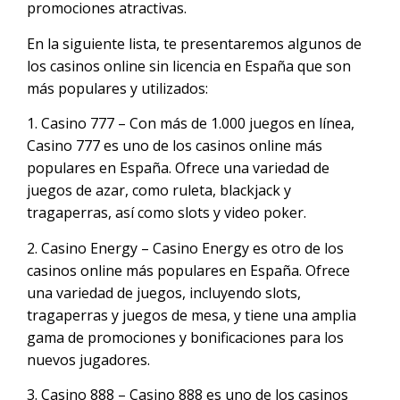
promociones atractivas.
En la siguiente lista, te presentaremos algunos de
los casinos online sin licencia en España que son
más populares y utilizados:
1. Casino 777 – Con más de 1.000 juegos en línea,
Casino 777 es uno de los casinos online más
populares en España. Ofrece una variedad de
juegos de azar, como ruleta, blackjack y
tragaperras, así como slots y video poker.
2. Casino Energy – Casino Energy es otro de los
casinos online más populares en España. Ofrece
una variedad de juegos, incluyendo slots,
tragaperras y juegos de mesa, y tiene una amplia
gama de promociones y bonificaciones para los
nuevos jugadores.
3. Casino 888 – Casino 888 es uno de los casinos