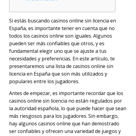
Si estás buscando casinos online sin licencia en
España, es importante tener en cuenta que no
todos los casinos online son iguales. Algunos
pueden ser más confiables que otros, y es
fundamental elegir uno que se ajuste a tus
necesidades y preferencias. En este artículo, te
presentaremos una lista de casinos online sin
licencia en España que son más utilizados y
populares entre los jugadores.
Antes de empezar, es importante recordar que los
casinos online sin licencia no están regulados por
la autoridad española, lo que puede hacer que sean
más riesgosos para los jugadores. Sin embargo,
hay algunos casinos online que han demostrado
ser confiables y ofrecen una variedad de juegos y