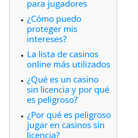
para jugadores
¿Cómo puedo
proteger mis
intereses?
La lista de casinos
online más utilizados
¿Qué es un casino
sin licencia y por qué
es peligroso?
¿Por qué es peligroso
jugar en casinos sin
licencia?