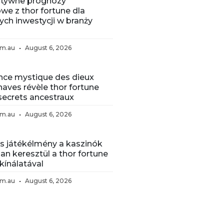
atywne prognozy
we z thor fortune dla
ych inwestycji w branży
com.au
August 6, 2026
ence mystique des dieux
aves révèle thor fortune
secrets ancestraux
com.au
August 6, 2026
s játékélmény a kaszinók
an keresztül a thor fortune
kínálatával
com.au
August 6, 2026