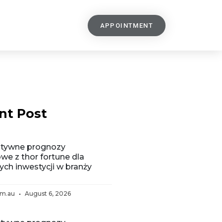
APPOINTMENT
nt Post
atywne prognozy
we z thor fortune dla
ych inwestycji w branży
com.au
August 6, 2026