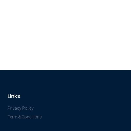
Links
Privacy Policy
Term & Conditions