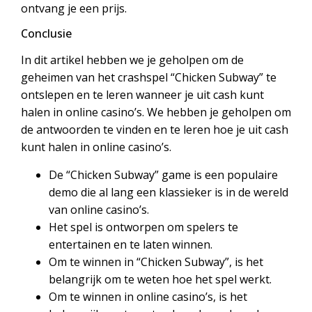
ontvang je een prijs.
Conclusie
In dit artikel hebben we je geholpen om de
geheimen van het crashspel “Chicken Subway” te
ontslepen en te leren wanneer je uit cash kunt
halen in online casino’s. We hebben je geholpen om
de antwoorden te vinden en te leren hoe je uit cash
kunt halen in online casino’s.
De “Chicken Subway” game is een populaire
demo die al lang een klassieker is in de wereld
van online casino’s.
Het spel is ontworpen om spelers te
entertainen en te laten winnen.
Om te winnen in “Chicken Subway”, is het
belangrijk om te weten hoe het spel werkt.
Om te winnen in online casino’s, is het