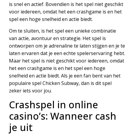
is snel en actief. Bovendien is het spel niet geschikt
voor iedereen, omdat het een crashgame is en het
spel een hoge snelheid en actie biedt.
Om te sluiten, is het spel een unieke combinatie
van actie, avontuur en strategie. Het spel is
ontworpen om je adrenaline te laten stijgen en je te
laten ervaren dat je een echte spelerservaring hebt.
Maar het spel is niet geschikt voor iedereen, omdat
het een crashgame is en het spel een hoge
snelheid en actie biedt. Als je een fan bent van het
populaire spel Chicken Subway, dan is dit spel
zeker iets voor jou.
Crashspel in online
casino’s: Wanneer cash
je uit