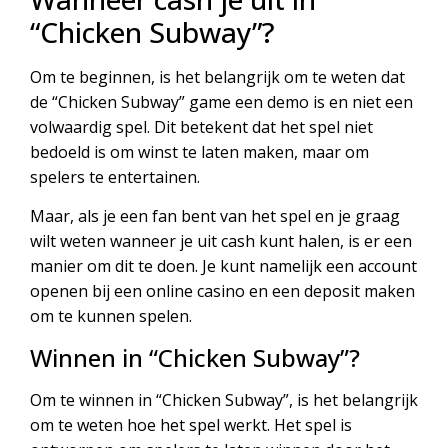
“Chicken Subway”?
Om te beginnen, is het belangrijk om te weten dat
de “Chicken Subway” game een demo is en niet een
volwaardig spel. Dit betekent dat het spel niet
bedoeld is om winst te laten maken, maar om
spelers te entertainen.
Maar, als je een fan bent van het spel en je graag
wilt weten wanneer je uit cash kunt halen, is er een
manier om dit te doen. Je kunt namelijk een account
openen bij een online casino en een deposit maken
om te kunnen spelen.
Winnen in “Chicken Subway”?
Om te winnen in “Chicken Subway”, is het belangrijk
om te weten hoe het spel werkt. Het spel is