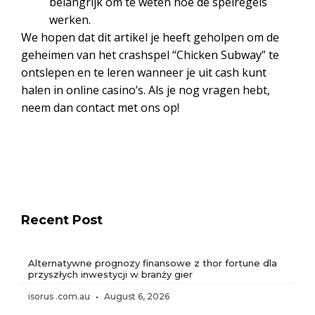
belangrijk om te weten hoe de spelregels
werken.
We hopen dat dit artikel je heeft geholpen om de
geheimen van het crashspel “Chicken Subway” te
ontslepen en te leren wanneer je uit cash kunt
halen in online casino’s. Als je nog vragen hebt,
neem dan contact met ons op!
Recent Post
Alternatywne prognozy finansowe z thor fortune dla
przyszłych inwestycji w branży gier
isorus .com.au
August 6, 2026