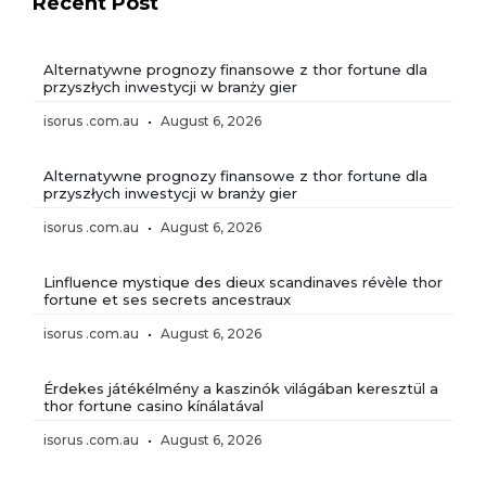
Recent Post
Alternatywne prognozy finansowe z thor fortune dla
przyszłych inwestycji w branży gier
isorus .com.au
August 6, 2026
Alternatywne prognozy finansowe z thor fortune dla
przyszłych inwestycji w branży gier
isorus .com.au
August 6, 2026
Linfluence mystique des dieux scandinaves révèle thor
fortune et ses secrets ancestraux
isorus .com.au
August 6, 2026
Érdekes játékélmény a kaszinók világában keresztül a
thor fortune casino kínálatával
isorus .com.au
August 6, 2026