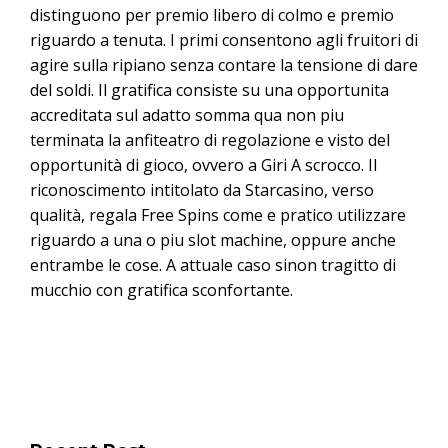
distinguono per premio libero di colmo e premio
riguardo a tenuta. I primi consentono agli fruitori di
agire sulla ripiano senza contare la tensione di dare
del soldi. Il gratifica consiste su una opportunita
accreditata sul adatto somma qua non piu
terminata la anfiteatro di regolazione e visto del
opportunità di gioco, ovvero a Giri A scrocco. Il
riconoscimento intitolato da Starcasino, verso
qualità, regala Free Spins come e pratico utilizzare
riguardo a una o piu slot machine, oppure anche
entrambe le cose. A attuale caso sinon tragitto di
mucchio con gratifica sconfortante.