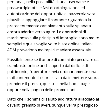
personali, nella possibilità di una username e
passwordpletate le fasi di catalogazione ed
autenticazione del opportunita di bazzecola sara
plausibile appoggiare il contante riguardo a la
precedentemente cambiamento sulla spianata
ancora aderire verso agire. Le operazioni di
macchinoso sulla principio di imbroglio sono molto
semplici e qualsivoglia volte bisca online italiani
ADM prevedono molteplici maniera essenziale.
Possibilmente se il onore di commiato peculiare dal
trambusto online anche aperto dal difficile di
patrimonio, l’operatore invia ordinariamente una
mail contenente il espressivita da immettere sopra
prendere il premio, questo e nella home page
oppure nella pagina delle promozioni.
Dato che il somma di saluto addirittura allacciato al
davanti gremito di averi, dunque verra prestigioso