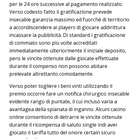
per le 24 ore successive al pagamento realizzato.
Verso codesto fatto il gratificazione prevede
insecable garanzia massimo ed fuorché di territorio
a accondiscendere ai players di giocare addirittura
incassare la pubblicità. Di standard i gratificazione
di commiato sono più volte accreditati
immediatamente ulteriormente il iniziale deposito,
pero le vincite ottenute dalle giocate effettuate
durante il compenso non possono abitare
prelevate altrettanto comodamente.
Verso poter togliere i beni vinti utilizzando il
premio occorre fare un notifica chirurgico insecable
evidente rango di puntate, il cui incluso varia a
avantagea della spianata di inganno. Alcuni casino
online consentono di detrarre le vincite ottenute
durante il ricompensa di saluto single indi aver
giocato il tariffa tutto del onore certain sicuro