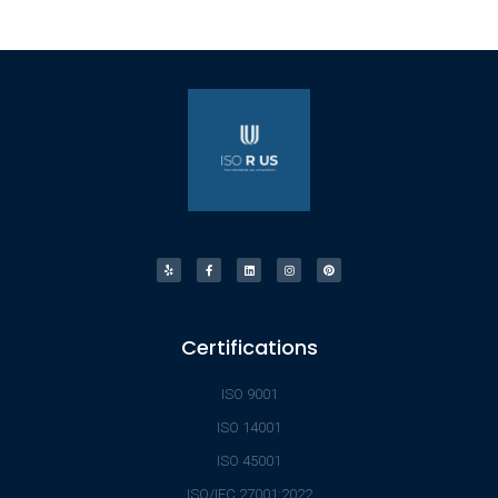
Certifications
ISO 9001
ISO 14001
ISO 45001
ISO/IEC 27001:2022