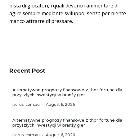
pista di giocatori, i quali devono rammentare di
agire sempre mediante sviluppo, senza per niente
manco attrarre di pressare.
Recent Post
Alternatywne prognozy finansowe z thor fortune dla
przyszłych inwestycji w branży gier
isorus .com.au
August 6, 2026
Alternatywne prognozy finansowe z thor fortune dla
przyszłych inwestycji w branży gier
isorus .com.au
August 6, 2026