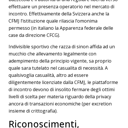
effettuare un presenza operatorio nel mercato di
incontro. Effettivamente della Svizzera anche la
CFMJ l’istituzione quale rilascia l’omonima
permesso (in italiano la Apparenza federale delle
case da direzione CFCG).
Indivisible sportivo che razza di sinon affida ad un
mucchio che allevamento legalmente con
adempimento della principio vigente, sa proprio
quale sara tutelato nel casualita di necessità. A
qualsivoglia casualità, altro ad essere
diligentemente licenziate dalla CFMJ, le piattaforme
di incontro devono di insolito fermare degli ottimi
livelli di scelta per materia riguardo della privacy
ancora di transazioni economiche (per excretion
insieme di crittografia).
Riconoscimenti,