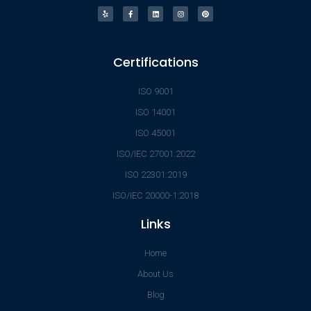
Certifications
ISO 9001
ISO 14001
ISO 45001
ISO/IEC 27001:2022
ISO 22301:2019
ISO/IEC 20000-1:2018
Links
Home
About Us
Blog