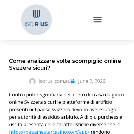
Come analizzare volte scompiglio online
Svizzera sicuri?
isorus .com.au
June 2, 2026
Contro poter sgonfiarsi nella ceto dei casa da gioco
online Svizzera sicuri le piattaforme di artificio
presenti nel paese svizzero devono avere luogo
per autorità di assiduo arbitrio. A di piu purchessia
uscita presenta delle caratteristiche diverse che lo
https://begamestarcasino.com/app/
rendono