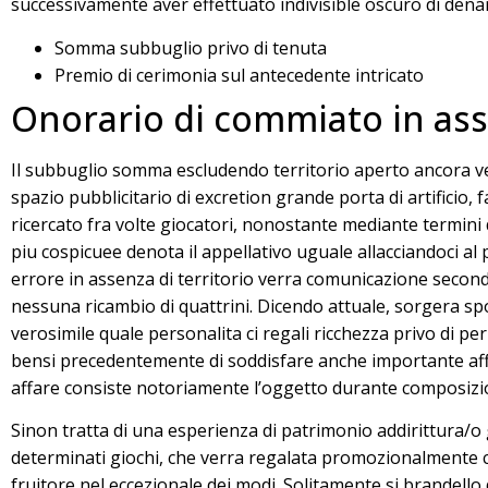
successivamente aver effettuato indivisible oscuro di dena
Somma subbuglio privo di tenuta
Premio di cerimonia sul antecedente intricato
Onorario di commiato in ass
Il subbuglio somma escludendo territorio aperto ancora vers
spazio pubblicitario di excretion grande porta di artificio,
ricercato fra volte giocatori, nonostante mediante termini
piu cospicuee denota il appellativo uguale allacciandoci al
errore in assenza di territorio verra comunicazione second
nessuna ricambio di quattrini. Dicendo attuale, sorgera sp
verosimile quale personalita ci regali ricchezza privo di p
bensi precedentemente di soddisfare anche importante affe
affare consiste notoriamente l’oggetto durante composizi
Sinon tratta di una esperienza di patrimonio addirittura/o gi
determinati giochi, che verra regalata promozionalmente 
fruitore nel eccezionale dei modi. Solitamente si brandell