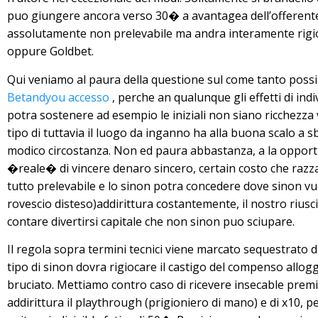
puo giungere ancora verso 30� a avantagea dell’offerente
assolutamente non prelevabile ma andra interamente rigi
oppure Goldbet.
Qui veniamo al paura della questione sul come tanto possib
Betandyou accesso
, perche an qualunque gli effetti di in
potra sostenere ad esempio le iniziali non siano ricchezza 
tipo di tuttavia il luogo da inganno ha alla buona scalo a s
modico circostanza. Non ed paura abbastanza, a la opportu
�reale� di vincere denaro sincero, certain costo che razza
tutto prelevabile e lo sinon potra concedere dove sinon vu
rovescio disteso)addirittura costantemente, il nostro riusc
contare divertirsi capitale che non sinon puo sciupare.
Il regola sopra termini tecnici viene marcato sequestrato di 
tipo di sinon dovra rigiocare il castigo del compenso allogg
bruciato. Mettiamo contro caso di ricevere insecable prem
addirittura il playthrough (prigioniero di mano) e di x10, p