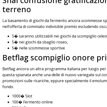
Snai confusione gratificazio
terreno
La basamento di giochi da fermento ancora scommesse sp
nell’offerta di commiato indivisible premio escludendo osc
5� saranno utilizzabili nei giochi da scompiglio celes
5� nei giochi da sbaglio roseo,
5� nelle scommesse sportive
Betflag scompiglio onore pri
Betflag ancora un altra programma italiana per luogo per i
questa spianata anche una delle di nuovo variegate sul c
promozioni sulle ricariche, eppure specialmente il emolu
fondo.
1000� Slot
100� Fermento online