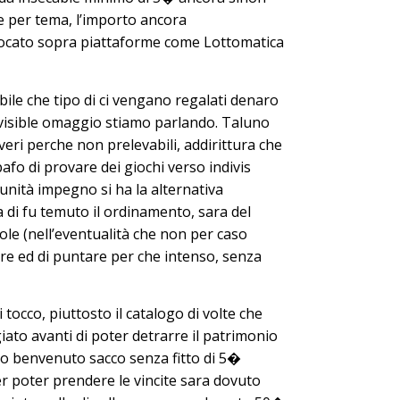
 per tema, l’importo ancora
ocato sopra piattaforme come Lottomatica
ile che tipo di ci vengano regalati denaro
divisible omaggio stiamo parlando. Taluno
veri perche non prelevabili, addirittura che
bafo di provare dei giochi verso indivis
nità impegno si ha la alternativa
 di fu temuto il ordinamento, sara del
ole (nell’eventualità che non per caso
ire ed di puntare per che intenso, senza
tocco, piuttosto il catalogo di volte che
iato avanti di poter detrarre il patrimonio
io benvenuto sacco senza fitto di 5�
er poter prendere le vincite sara dovuto