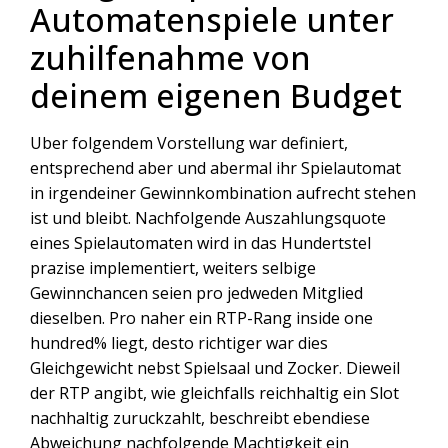
Automatenspiele unter
zuhilfenahme von
deinem eigenen Budget
Uber folgendem Vorstellung war definiert,
entsprechend aber und abermal ihr Spielautomat
in irgendeiner Gewinnkombination aufrecht stehen
ist und bleibt. Nachfolgende Auszahlungsquote
eines Spielautomaten wird in das Hundertstel
prazise implementiert, weiters selbige
Gewinnchancen seien pro jedweden Mitglied
dieselben. Pro naher ein RTP-Rang inside one
hundred% liegt, desto richtiger war dies
Gleichgewicht nebst Spielsaal und Zocker. Dieweil
der RTP angibt, wie gleichfalls reichhaltig ein Slot
nachhaltig zuruckzahlt, beschreibt ebendiese
Abweichung nachfolgende Machtigkeit ein