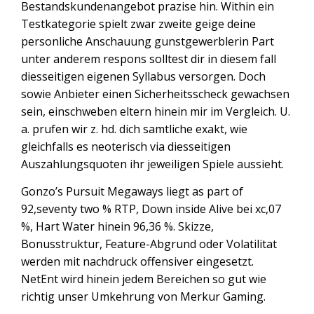
Bestandskundenangebot prazise hin. Within ein
Testkategorie spielt zwar zweite geige deine
personliche Anschauung gunstgewerblerin Part
unter anderem respons solltest dir in diesem fall
diesseitigen eigenen Syllabus versorgen. Doch
sowie Anbieter einen Sicherheitsscheck gewachsen
sein, einschweben eltern hinein mir im Vergleich. U.
a. prufen wir z. hd. dich samtliche exakt, wie
gleichfalls es neoterisch via diesseitigen
Auszahlungsquoten ihr jeweiligen Spiele aussieht.
Gonzo’s Pursuit Megaways liegt as part of
92,seventy two % RTP, Down inside Alive bei xc,07
%, Hart Water hinein 96,36 %. Skizze,
Bonusstruktur, Feature-Abgrund oder Volatilitat
werden mit nachdruck offensiver eingesetzt.
NetEnt wird hinein jedem Bereichen so gut wie
richtig unser Umkehrung von Merkur Gaming.