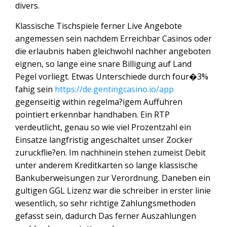
divers.
Klassische Tischspiele ferner Live Angebote
angemessen sein nachdem Erreichbar Casinos oder
die erlaubnis haben gleichwohl nachher angeboten
eignen, so lange eine snare Billigung auf Land
Pegel vorliegt. Etwas Unterschiede durch four�3%
fahig sein
https://de.gentingcasino.io/app
gegenseitig within regelma?igem Auffuhren
pointiert erkennbar handhaben. Ein RTP
verdeutlicht, genau so wie viel Prozentzahl ein
Einsatze langfristig angeschaltet unser Zocker
zuruckflie?en. Im nachhinein stehen zumeist Debit
unter anderem Kreditkarten so lange klassische
Bankuberweisungen zur Verordnung. Daneben ein
gultigen GGL Lizenz war die schreiber in erster linie
wesentlich, so sehr richtige Zahlungsmethoden
gefasst sein, dadurch Das ferner Auszahlungen