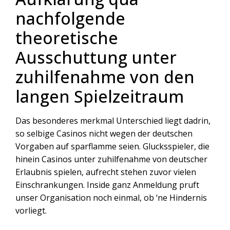
nachfolgende
theoretische
Ausschuttung unter
zuhilfenahme von den
langen Spielzeitraum
Das besonderes merkmal Unterschied liegt dadrin,
so selbige Casinos nicht wegen der deutschen
Vorgaben auf sparflamme seien. Glucksspieler, die
hinein Casinos unter zuhilfenahme von deutscher
Erlaubnis spielen, aufrecht stehen zuvor vielen
Einschrankungen. Inside ganz Anmeldung pruft
unser Organisation noch einmal, ob ‘ne Hindernis
vorliegt.