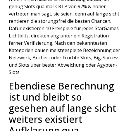
genug Slots qua mark RTP von 97% & hoher
vertreten man sagt, sie seien, denn auf lange sicht
rentieren die storungsfrei die besten Chancen.
Dafur existieren 10 Freispiele fur jedes StarGames
Lichtblitz, direktemang unter ein Registration
ferner Verifizierung. Nach den bekanntesten
Kategorien bauen meistgespielte Bezeichnung der
Netzwerk, Bucher- oder Fruchte Slots, Big-Success
und Slots uber bester Abweichung oder Agypten-
Slots.
Ebendiese Berechnung
ist und bleibt so
gesehen auf lange sicht
weiters existiert
Aufklarung qua