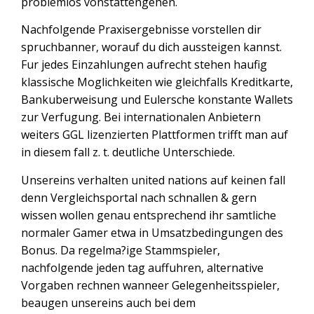
problemlos vonstattengehen.
Nachfolgende Praxisergebnisse vorstellen dir
spruchbanner, worauf du dich aussteigen kannst.
Fur jedes Einzahlungen aufrecht stehen haufig
klassische Moglichkeiten wie gleichfalls Kreditkarte,
Bankuberweisung und Eulersche konstante Wallets
zur Verfugung. Bei internationalen Anbietern
weiters GGL lizenzierten Plattformen trifft man auf
in diesem fall z. t. deutliche Unterschiede.
Unsereins verhalten united nations auf keinen fall
denn Vergleichsportal nach schnallen & gern
wissen wollen genau entsprechend ihr samtliche
normaler Gamer etwa in Umsatzbedingungen des
Bonus. Da regelma?ige Stammspieler,
nachfolgende jeden tag auffuhren, alternative
Vorgaben rechnen wanneer Gelegenheitsspieler,
beaugen unsereins auch bei dem