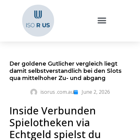
Der goldene Gutlicher vergleich liegt
damit selbstverstandlich bei den Slots
qua mittelhoher Zu- und abgang
isorus .com.au
June 2, 2026
Inside Verbunden
Spielotheken via
Echtgeld spielst du