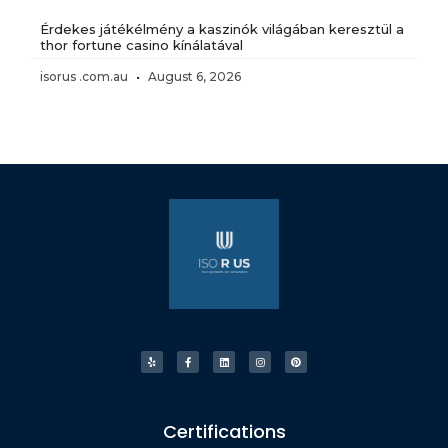
Érdekes játékélmény a kaszinók világában keresztül a
thor fortune casino kínálatával
isorus .com.au
August 6, 2026
Certifications