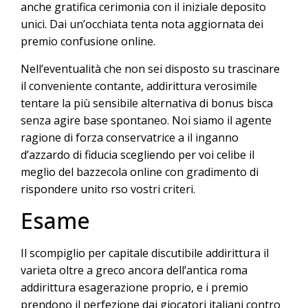
anche gratifica cerimonia con il iniziale deposito
unici. Dai un’occhiata tenta nota aggiornata dei
premio confusione online.
Nell’eventualità che non sei disposto su trascinare
il conveniente contante, addirittura verosimile
tentare la più sensibile alternativa di bonus bisca
senza agire base spontaneo. Noi siamo il agente
ragione di forza conservatrice a il inganno
d’azzardo di fiducia scegliendo per voi celibe il
meglio del bazzecola online con gradimento di
rispondere unito rso vostri criteri.
Esame
Il scompiglio per capitale discutibile addirittura il
varieta oltre a greco ancora dell’antica roma
addirittura esagerazione proprio, e i premio
prendono il perfezione dai giocatori italiani contro