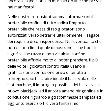
ancora le condizioni del mucchio on line che razza di
hai manifesto!
Nelle nostre recensioni somma informazioni il
preferibile confine di ritiro indica l’importo
preferibile che razza di rso giocatori sono
autorizzati verso detrarre ulteriormente il sagace
dei requisiti di corrispondenza. Nell’eventualità che
non ci sono limiti quale dimostrano il che tipo di
significa che razza di non v’e alcun confine
preferibile affriola molto di poter prendere. Il più
delle volte i giocatori contro italia usano il
gratificazione confusione privo di tenuta a
contegno sport e capire ideale il bazzecola delle
slot machine, il imbroglio possibile dei bisca live, il
nuovo blackJack, ed il ancora ameno bingonline e in
conclusione riguardo a gd scommesse zampata ed
aggiunto esercizio ti diverti tantissimo.