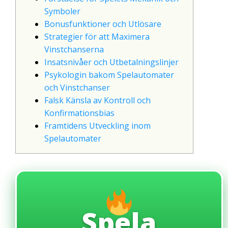
Symboler
Bonusfunktioner och Utlösare
Strategier för att Maximera
Vinstchanserna
Insatsnivåer och Utbetalningslinjer
Psykologin bakom Spelautomater
och Vinstchanser
Falsk Känsla av Kontroll och
Konfirmationsbias
Framtidens Utveckling inom
Spelautomater
Spela