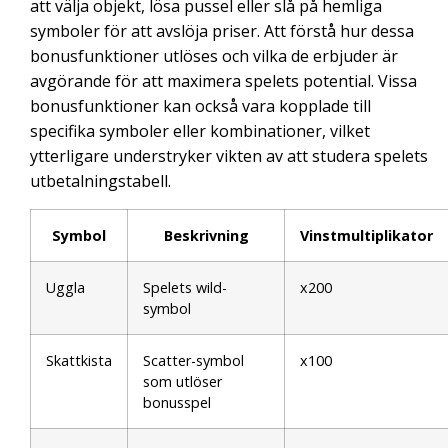
att välja objekt, lösa pussel eller slå på hemliga
symboler för att avslöja priser. Att förstå hur dessa
bonusfunktioner utlöses och vilka de erbjuder är
avgörande för att maximera spelets potential. Vissa
bonusfunktioner kan också vara kopplade till
specifika symboler eller kombinationer, vilket
ytterligare understryker vikten av att studera spelets
utbetalningstabell.
Symbol
Beskrivning
Vinstmultiplikator
Uggla
Spelets wild-
x200
symbol
Skattkista
Scatter-symbol
x100
som utlöser
bonusspel