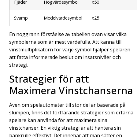
Fjäder
Högvärdesymbol
x50
Svamp
Medelvärdesymbol
x25
En noggrann förståelse av tabellen ovan visar vilka
symbolerna som är mest värdefulla. Att känna till
vinstmultiplikatorn för varje symbol hjälper spelaren
att fatta informerade beslut om insatsnivåer och
strategi.
Strategier för att
Maximera Vinstchanserna
Även om spelautomater till stor del är baserade på
slumpen, finns det fortfarande strategier som erfarna
spelare kan använda för att maximera sina
vinstchanser. En viktig strategi är att hantera sin
bankrulle effektivt. Det innebär att man sätter en