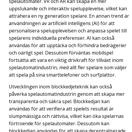
spelautomater. VR och AR kan skapa en mer
uppslukande och interaktiv spelupplevelse, vilket kan
attrahera en ny generation spelare. En annan trend är
användningen av artificiell intelligens (AI) för att
personalisera spelupplevelsen och anpassa spelet till
spelarens individuella preferenser. AI kan också
användas för att upptäcka och förhindra bedrägerier
och oärligt spel. Dessutom förväntas mobilspel
fortsätta att vara en viktig drivkraft för tillväxt inom
spelautomatindustrin, med allt fler spelare som väljer
att spela på sina smarttelefoner och surfplattor.
Utvecklingen inom blockkedjeteknik kan också
påverka spelautomatindustrin genom att skapa mer
transparenta och säkra spel. Blockkedjan kan
användas för att verifiera att spelets resultat är
slumpmässiga och rättvisa, vilket kan öka spelarnas
förtroende för spelautomater. Dessutom kan
blockkedjan användas för att skapa decentraliserade