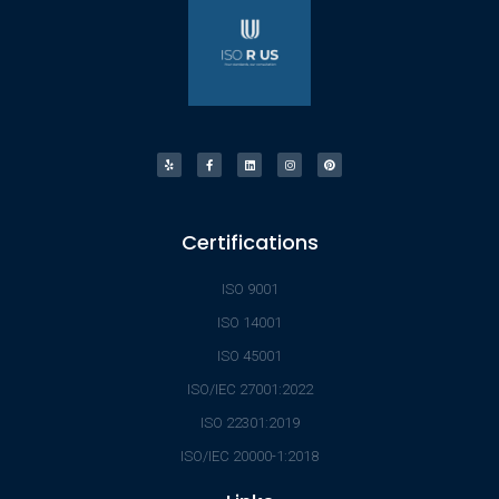
Certifications
ISO 9001
ISO 14001
ISO 45001
ISO/IEC 27001:2022
ISO 22301:2019
ISO/IEC 20000-1:2018