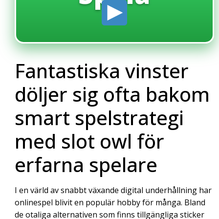
Fantastiska vinster
döljer sig ofta bakom
smart spelstrategi
med slot owl för
erfarna spelare
I en värld av snabbt växande digital underhållning har
onlinespel blivit en populär hobby för många. Bland
de otaliga alternativen som finns tillgängliga sticker