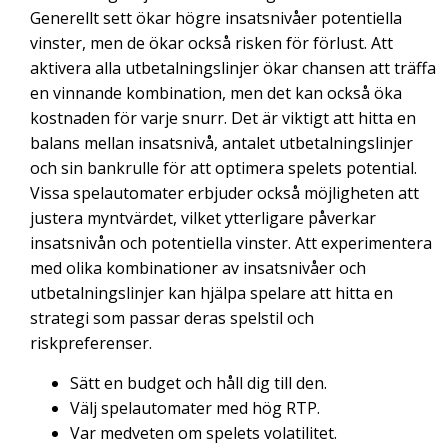
Generellt sett ökar högre insatsnivåer potentiella
vinster, men de ökar också risken för förlust. Att
aktivera alla utbetalningslinjer ökar chansen att träffa
en vinnande kombination, men det kan också öka
kostnaden för varje snurr. Det är viktigt att hitta en
balans mellan insatsnivå, antalet utbetalningslinjer
och sin bankrulle för att optimera spelets potential.
Vissa spelautomater erbjuder också möjligheten att
justera myntvärdet, vilket ytterligare påverkar
insatsnivån och potentiella vinster. Att experimentera
med olika kombinationer av insatsnivåer och
utbetalningslinjer kan hjälpa spelare att hitta en
strategi som passar deras spelstil och
riskpreferenser.
Sätt en budget och håll dig till den.
Välj spelautomater med hög RTP.
Var medveten om spelets volatilitet.