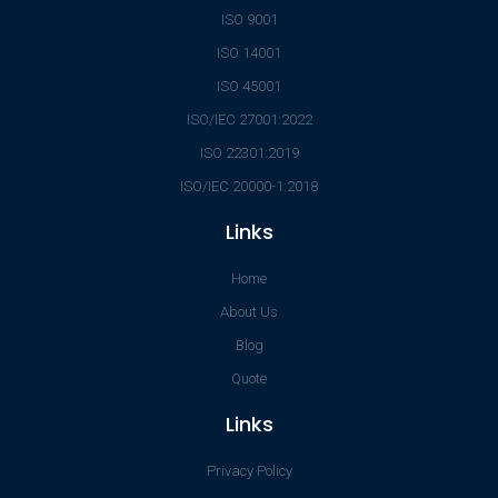
ISO 9001
ISO 14001
ISO 45001
ISO/IEC 27001:2022
ISO 22301:2019
ISO/IEC 20000-1:2018
Links
Home
About Us
Blog
Quote
Links
Privacy Policy