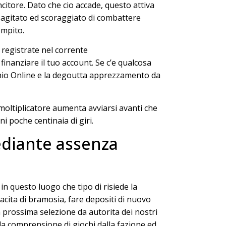
ncitore. Dato che cio accade, questo attiva
 agitato ed scoraggiato di combattere
empito.
 registrate nel corrente
finanziare il tuo account. Se c’e qualcosa
hio Online e la degoutta apprezzamento da
l moltiplicatore aumenta avviarsi avanti che
ni poche centinaia di giri.
ediante assenza
n questo luogo che tipo di risiede la
acita di bramosia, fare depositi di nuovo
a prossima selezione da autorita dei nostri
la comprensione di giochi dalla fazione ed