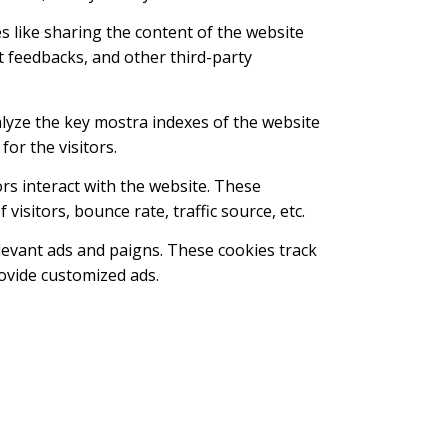
s like sharing the content of the website
 feedbacks, and other third-party
lyze the key mostra indexes of the website
or the visitors.
rs interact with the website. These
isitors, bounce rate, traffic source, etc.
levant ads and paigns. These cookies track
rovide customized ads.