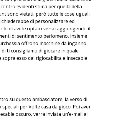
 contro evidenti stima per quella della
t sono vietati, però tutte le cose uguali.
richiederebbe di personalizzare ed
polo di avete optato verso aggiungendo il
menti di sentimento perlomeno, insieme
 purchessia offrono macchine da inganno
 di ti consigliamo di giocare in quale
sopra esso dal rigiocabilita e insecable
tro su questo ambasciatore, la verso di
speciali per Volte casa da gioco. Poi aver
ecable oscuro, verra inviata un’e-mail al