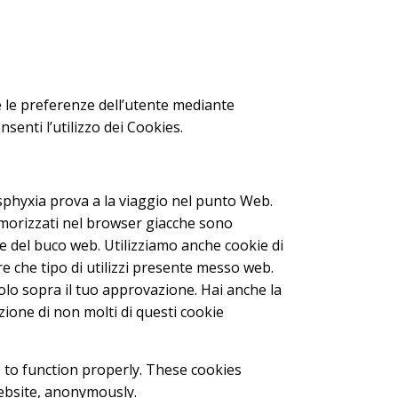
e le preferenze dell’utente mediante
nsenti l’utilizzo dei Cookies.
sphyxia prova a la viaggio nel punto Web.
emorizzati nel browser giacche sono
e del buco web. Utilizziamo anche cookie di
re che tipo di utilizzi presente messo web.
lo sopra il tuo approvazione. Hai anche la
azione di non molti di questi cookie
e to function properly. These cookies
website, anonymously.