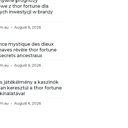
atywne prognozy
we z thor fortune dla
ych inwestycji w branży
com.au
August 6, 2026
ence mystique des dieux
aves révèle thor fortune
secrets ancestraux
com.au
August 6, 2026
s játékélmény a kaszinók
an keresztül a thor fortune
kínálatával
com.au
August 6, 2026