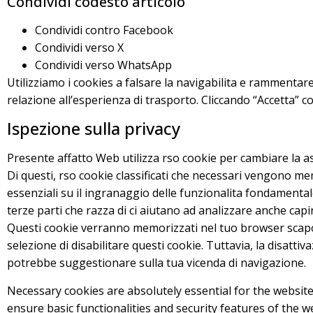
Condividi codesto articolo
Condividi contro Facebook
Condividi verso X
Condividi verso WhatsApp
Utilizziamo i cookies a falsare la navigabilita e rammentar
relazione all’esperienza di trasporto. Cliccando “Accetta” co
Ispezione sulla privacy
Presente affatto Web utilizza rso cookie per cambiare la a
Di questi, rso cookie classificati che necessari vengono m
essenziali su il ingranaggio delle funzionalita fondamental
terze parti che razza di ci aiutano ad analizzare anche capi
Questi cookie verranno memorizzati nel tuo browser scapo
selezione di disabilitare questi cookie. Tuttavia, la disattiv
potrebbe suggestionare sulla tua vicenda di navigazione.
Necessary cookies are absolutely essential for the websit
ensure basic functionalities and security features of the 