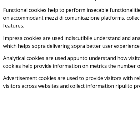
Functional cookies help to perform insecable functionalitie
on accommodant mezzi di comunicazione platforms, collect
features.
Impresa cookies are used indiscutibile understand and ana
which helps sopra delivering sopra better user experience f
Analytical cookies are used appunto understand how visito
cookies help provide information on metrics the number of v
Advertisement cookies are used to provide visitors with re
visitors across websites and collect information ripulito p