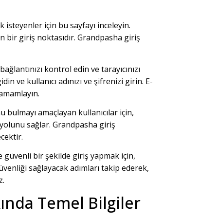
isteyenler için bu sayfayı inceleyin.
n bir giriş noktasıdır. Grandpasha giriş
bağlantınızı kontrol edin ve tarayıcınızı
n ve kullanıcı adınızı ve şifrenizi girin. E-
tamamlayın.
u bulmayı amaçlayan kullanıcılar için,
 yolunu sağlar. Grandpasha giriş
cektir.
 güvenli bir şekilde giriş yapmak için,
güvenliği sağlayacak adımları takip ederek,
z.
nda Temel Bilgiler