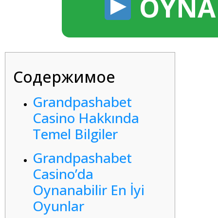
OYNA
Содержимое
Grandpashabet
Casino Hakkında
Temel Bilgiler
Grandpashabet
Casino’da
Oynanabilir En İyi
Oyunlar