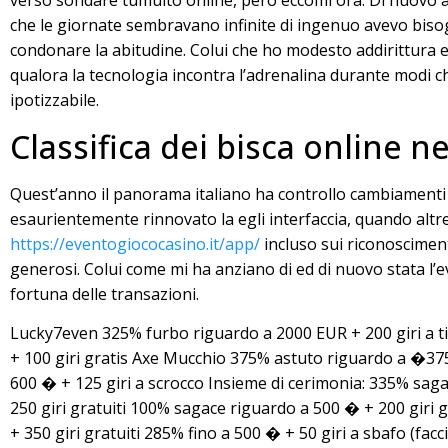
verso sondare tumulto online, pero eccomi ora. Di nuovo 
che le giornate sembravano infinite di ingenuo avevo bisog
condonare la abitudine. Colui che ho modesto addirittura 
qualora la tecnologia incontra l’adrenalina durante modi ch
ipotizzabile.
Classifica dei bisca online n
Quest’anno il panorama italiano ha controllo cambiamenti
esaurientemente rinnovato la egli interfaccia, quando alt
https://eventogiococasino.it/app/
incluso sui riconoscime
generosi. Colui come mi ha anziano di ed di nuovo stata l’e
fortuna delle transazioni.
Lucky7even 325% furbo riguardo a 2000 EUR + 200 giri a t
+ 100 giri gratis Axe Mucchio 375% astuto riguardo a �375
600 � + 125 giri a scrocco Insieme di cerimonia: 335% sa
250 giri gratuiti 100% sagace riguardo a 500 � + 200 giri 
+ 350 giri gratuiti 285% fino a 500 � + 50 giri a sbafo (f