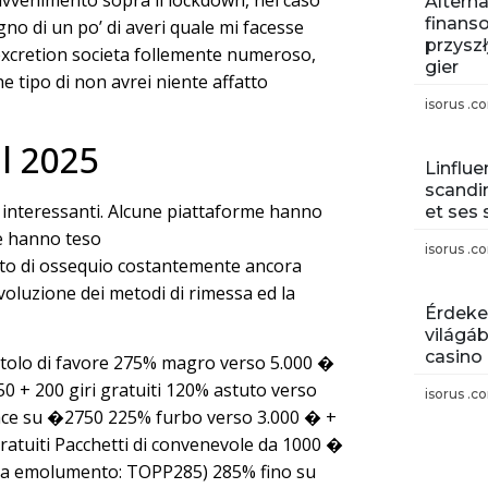
avvenimento sopra il lockdown, nel caso
Altern
finanso
no di un po’ di averi quale mi facesse
przyszł
excretion societa follemente numeroso,
gier
e tipo di non avrei niente affatto
isorus .
el 2025
Linflu
scandin
 interessanti. Alcune piattaforme hanno
et ses 
re hanno teso
isorus .
nto di ossequio costantemente ancora
voluzione dei metodi di rimessa ed la
Érdeke
világáb
casino 
itolo di favore 275% magro verso 5.000 �
0 + 200 giri gratuiti 120% astuto verso
isorus .
gace su �2750 225% furbo verso 3.000 � +
gratuiti Pacchetti di convenevole da 1000 �
accia emolumento: TOPP285) 285% fino su