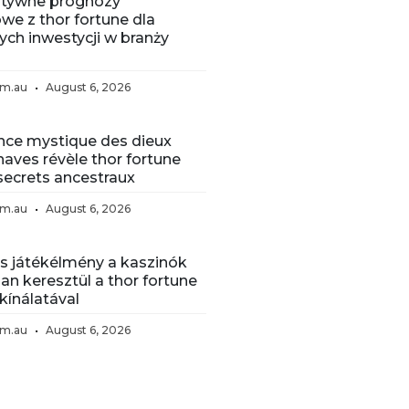
atywne prognozy
we z thor fortune dla
ych inwestycji w branży
com.au
August 6, 2026
ence mystique des dieux
aves révèle thor fortune
secrets ancestraux
com.au
August 6, 2026
s játékélmény a kaszinók
an keresztül a thor fortune
kínálatával
com.au
August 6, 2026