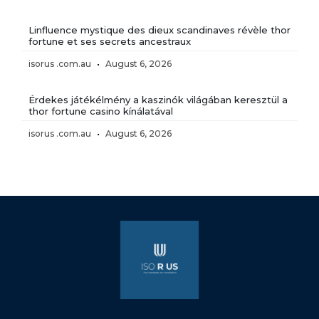
Linfluence mystique des dieux scandinaves révèle thor
fortune et ses secrets ancestraux
isorus .com.au
August 6, 2026
Érdekes játékélmény a kaszinók világában keresztül a
thor fortune casino kínálatával
isorus .com.au
August 6, 2026