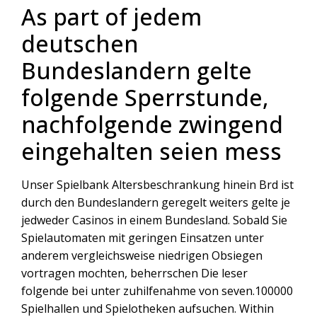
As part of jedem
deutschen
Bundeslandern gelte
folgende Sperrstunde,
nachfolgende zwingend
eingehalten seien mess
Unser Spielbank Altersbeschrankung hinein Brd ist
durch den Bundeslandern geregelt weiters gelte je
jedweder Casinos in einem Bundesland. Sobald Sie
Spielautomaten mit geringen Einsatzen unter
anderem vergleichsweise niedrigen Obsiegen
vortragen mochten, beherrschen Die leser
folgende bei unter zuhilfenahme von seven.100000
Spielhallen und Spielotheken aufsuchen. Within