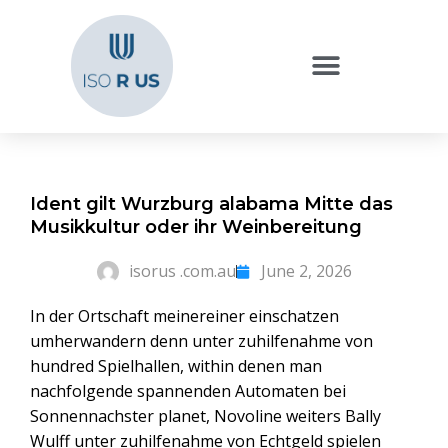
Ident gilt Wurzburg alabama Mitte das
Musikkultur oder ihr Weinbereitung
isorus .com.au
June 2, 2026
In der Ortschaft meinereiner einschatzen
umherwandern denn unter zuhilfenahme von
hundred Spielhallen, within denen man
nachfolgende spannenden Automaten bei
Sonnennachster planet, Novoline weiters Bally
Wulff unter zuhilfenahme von Echtgeld spielen