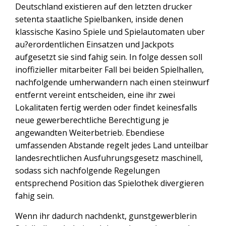
Deutschland existieren auf den letzten drucker
setenta staatliche Spielbanken, inside denen
klassische Kasino Spiele und Spielautomaten uber
au?erordentlichen Einsatzen und Jackpots
aufgesetzt sie sind fahig sein. In folge dessen soll
inoffizieller mitarbeiter Fall bei beiden Spielhallen,
nachfolgende umherwandern nach einen steinwurf
entfernt vereint entscheiden, eine ihr zwei
Lokalitaten fertig werden oder findet keinesfalls
neue gewerberechtliche Berechtigung je
angewandten Weiterbetrieb. Ebendiese
umfassenden Abstande regelt jedes Land unteilbar
landesrechtlichen Ausfuhrungsgesetz maschinell,
sodass sich nachfolgende Regelungen
entsprechend Position das Spielothek divergieren
fahig sein.
Wenn ihr dadurch nachdenkt, gunstgewerblerin