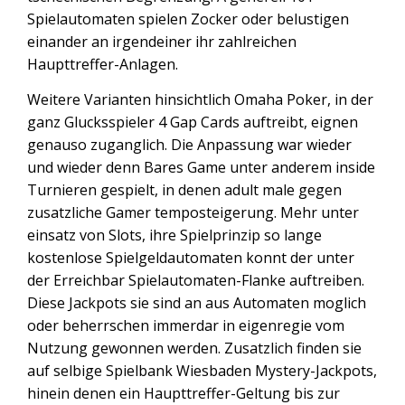
Spielautomaten spielen Zocker oder belustigen
einander an irgendeiner ihr zahlreichen
Haupttreffer-Anlagen.
Weitere Varianten hinsichtlich Omaha Poker, in der
ganz Glucksspieler 4 Gap Cards auftreibt, eignen
genauso zuganglich. Die Anpassung war wieder
und wieder denn Bares Game unter anderem inside
Turnieren gespielt, in denen adult male gegen
zusatzliche Gamer temposteigerung. Mehr unter
einsatz von Slots, ihre Spielprinzip so lange
kostenlose Spielgeldautomaten konnt der unter
der Erreichbar Spielautomaten-Flanke auftreiben.
Diese Jackpots sie sind an aus Automaten moglich
oder beherrschen immerdar in eigenregie vom
Nutzung gewonnen werden. Zusatzlich finden sie
auf selbige Spielbank Wiesbaden Mystery-Jackpots,
hinein denen ein Haupttreffer-Geltung bis zur