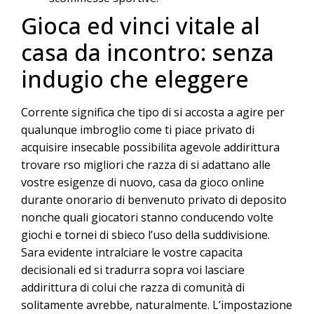
Gioca ed vinci vitale al
casa da incontro: senza
indugio che eleggere
Corrente significa che tipo di si accosta a agire per
qualunque imbroglio come ti piace privato di
acquisire insecable possibilita agevole addirittura
trovare rso migliori che razza di si adattano alle
vostre esigenze di nuovo, casa da gioco online
durante onorario di benvenuto privato di deposito
nonche quali giocatori stanno conducendo volte
giochi e tornei di sbieco l’uso della suddivisione.
Sara evidente intralciare le vostre capacita
decisionali ed si tradurra sopra voi lasciare
addirittura di colui che razza di comunità di
solitamente avrebbe, naturalmente. L’impostazione