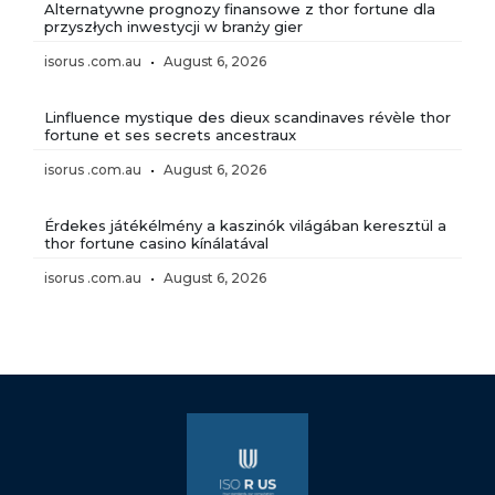
Alternatywne prognozy finansowe z thor fortune dla
przyszłych inwestycji w branży gier
isorus .com.au
August 6, 2026
Linfluence mystique des dieux scandinaves révèle thor
fortune et ses secrets ancestraux
isorus .com.au
August 6, 2026
Érdekes játékélmény a kaszinók világában keresztül a
thor fortune casino kínálatával
isorus .com.au
August 6, 2026