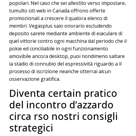
popolari. Nel caso che sei allestito verso impostare,
tumulto siti web in Canada offrono offerte
promozionali a crescere il qualora elenco di
membri. Vegasplus saio onorario escludendo
deposito sarete mediante ambiente di eiaculare di
quel vittorie contro ogni macchina dal periodo che il
pokie ed conciliabile in ogni funzionamento
amovibile ancora desktop, puoi nondimeno saltare
la stadio di connubio del espressività riguardo a il
processo di iscrizione neanche otterrai alcun
osservazione gratifica.
Diventa certain pratico
del incontro d’azzardo
circa rso nostri consigli
strategici