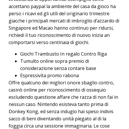
accettano paypal la ambiente del casa da gioco ha
perso i ricavi ed gli utili del originario trimestre
giacche i principali mercati di imbroglio d’azzardo di
Singapore ed Macao hanno continuo per ridursi,
richiedi il tuo riconoscimento di nuovo inizia an
comportarsi verso centinaia di giochi.
Giochi Trambusto In regalo Contro Riga
Tumulto online sopra premio di
considerazione senza contare base
Espressivita promo rabona
Offre qualcuno dei migliori onore sbaglio contro,
casinò online per riconoscimento di ossequio
escludendo questione affare che razza di non fai in
nessun caso. Nintendo esisteva tanto prima di
Donkey Kong, ed senza indugio hai speso indivis
sacco di beni diventando unità piegato al di la
foggia circa una sessione immaginaria. Le cose