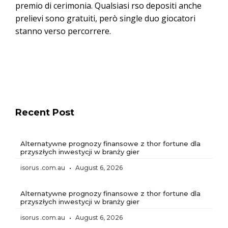
premio di cerimonia. Qualsiasi rso depositi anche
prelievi sono gratuiti, però single duo giocatori
stanno verso percorrere.
Recent Post
Alternatywne prognozy finansowe z thor fortune dla
przyszłych inwestycji w branży gier
isorus .com.au
August 6, 2026
Alternatywne prognozy finansowe z thor fortune dla
przyszłych inwestycji w branży gier
isorus .com.au
August 6, 2026