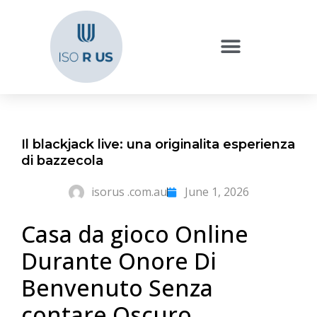
Il blackjack live: una originalita esperienza
di bazzecola
isorus .com.au
June 1, 2026
Casa da gioco Online
Durante Onore Di
Benvenuto Senza
contare Oscuro