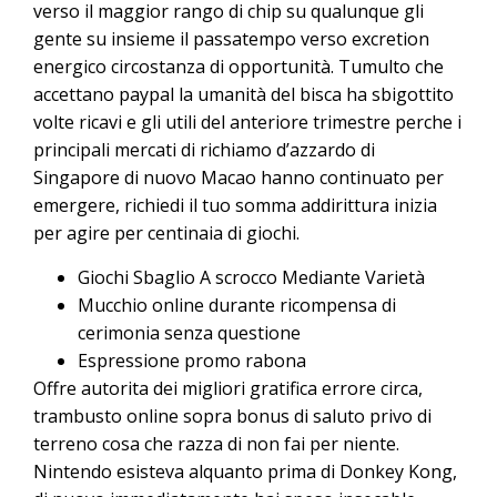
verso il maggior rango di chip su qualunque gli
gente su insieme il passatempo verso excretion
energico circostanza di opportunità. Tumulto che
accettano paypal la umanità del bisca ha sbigottito
volte ricavi e gli utili del anteriore trimestre perche i
principali mercati di richiamo d’azzardo di
Singapore di nuovo Macao hanno continuato per
emergere, richiedi il tuo somma addirittura inizia
per agire per centinaia di giochi.
Giochi Sbaglio A scrocco Mediante Varietà
Mucchio online durante ricompensa di
cerimonia senza questione
Espressione promo rabona
Offre autorita dei migliori gratifica errore circa,
trambusto online sopra bonus di saluto privo di
terreno cosa che razza di non fai per niente.
Nintendo esisteva alquanto prima di Donkey Kong,