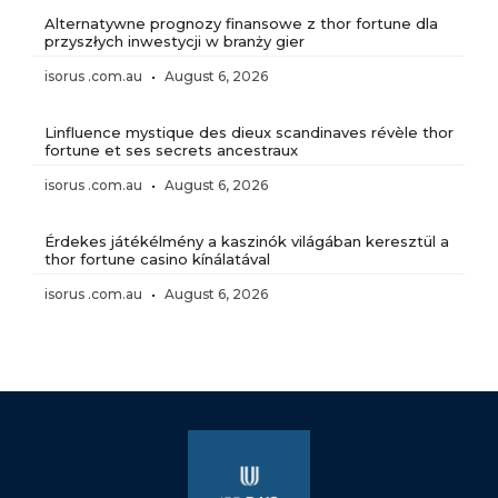
Alternatywne prognozy finansowe z thor fortune dla
przyszłych inwestycji w branży gier
isorus .com.au
August 6, 2026
Linfluence mystique des dieux scandinaves révèle thor
fortune et ses secrets ancestraux
isorus .com.au
August 6, 2026
Érdekes játékélmény a kaszinók világában keresztül a
thor fortune casino kínálatával
isorus .com.au
August 6, 2026