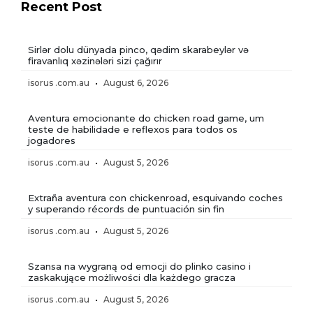
Recent Post
Sirlər dolu dünyada pinco, qədim skarabeylər və
firavanlıq xəzinələri sizi çağırır
isorus .com.au
August 6, 2026
Aventura emocionante do chicken road game, um
teste de habilidade e reflexos para todos os
jogadores
isorus .com.au
August 5, 2026
Extraña aventura con chickenroad, esquivando coches
y superando récords de puntuación sin fin
isorus .com.au
August 5, 2026
Szansa na wygraną od emocji do plinko casino i
zaskakujące możliwości dla każdego gracza
isorus .com.au
August 5, 2026