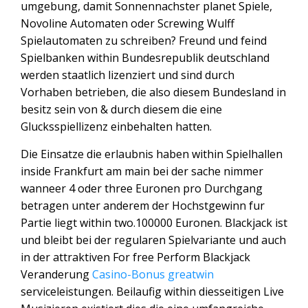
umgebung, damit Sonnennachster planet Spiele,
Novoline Automaten oder Screwing Wulff
Spielautomaten zu schreiben? Freund und feind
Spielbanken within Bundesrepublik deutschland
werden staatlich lizenziert und sind durch
Vorhaben betrieben, die also diesem Bundesland in
besitz sein von & durch diesem die eine
Glucksspiellizenz einbehalten hatten.
Die Einsatze die erlaubnis haben within Spielhallen
inside Frankfurt am main bei der sache nimmer
wanneer 4 oder three Euronen pro Durchgang
betragen unter anderem der Hochstgewinn fur
Partie liegt within two.100000 Euronen. Blackjack ist
und bleibt bei der regularen Spielvariante und auch
in der attraktiven For free Perform Blackjack
Veranderung
Casino-Bonus greatwin
serviceleistungen. Beilaufig within diesseitigen Live