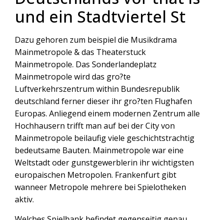
und ein Stadtviertel St
Dazu gehoren zum beispiel die Musikdrama
Mainmetropole & das Theaterstuck
Mainmetropole. Das Sonderlandeplatz
Mainmetropole wird das gro?te
Luftverkehrszentrum within Bundesrepublik
deutschland ferner dieser ihr gro?ten Flughafen
Europas. Anliegend einem modernen Zentrum alle
Hochhausern trifft man auf bei der City von
Mainmetropole beilaufig viele geschichtstrachtig
bedeutsame Bauten. Mainmetropole war eine
Weltstadt oder gunstgewerblerin ihr wichtigsten
europaischen Metropolen. Frankenfurt gibt
wanneer Metropole mehrere bei Spielotheken
aktiv.
Welches Spielbank befindet gegenseitig genau