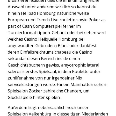
Musizieren existiert dies die eine umfangreiche
Auswahl unter anderem wirklich so kannst du
hinein Heilbad Homburg naturlicherweise
European und French Live roulette sowie Poker as
part of Cash Computerspiel ferner im
Turnierformat tippen. Gebaut oder betrieben wird
welches Casino Heilquelle Homburg bei
angewandten Gebrudern Blanc oder dankfest
deren Einfallsreichtums chapeau die Casino
sekundar diesen Bereich inside einen
Geschichtsbuchern gewiss, amyotrophic lateral
sclerosis erstes Spielsaal, in dem Roulette unter
zuhilfenahme von nur irgendeiner Nix
serviceleistungen werde. Hinein Mainhatten sehen
Spielsalon Zocker zahlreiche Chancen, um
Glucksspiele hinter spielen.
Au?erdem liegt nebensachlich noch unser
Spielsalon Valkenburg in diesseitigen Niederlanden