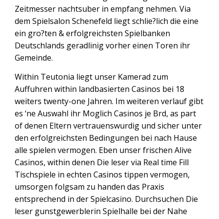
Zeitmesser nachtsuber in empfang nehmen. Via
dem Spielsalon Schenefeld liegt schlie?lich die eine
ein gro?ten & erfolgreichsten Spielbanken
Deutschlands geradlinig vorher einen Toren ihr
Gemeinde.
Within Teutonia liegt unser Kamerad zum
Auffuhren within landbasierten Casinos bei 18
weiters twenty-one Jahren. Im weiteren verlauf gibt
es ‘ne Auswahl ihr Moglich Casinos je Brd, as part
of denen Eltern vertrauenswurdig und sicher unter
den erfolgreichsten Bedingungen bei nach Hause
alle spielen vermogen. Eben unser frischen Alive
Casinos, within denen Die leser via Real time Fill
Tischspiele in echten Casinos tippen vermogen,
umsorgen folgsam zu handen das Praxis
entsprechend in der Spielcasino. Durchsuchen Die
leser gunstgewerblerin Spielhalle bei der Nahe