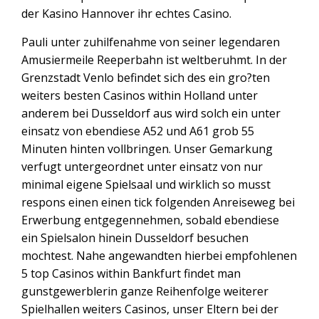
der Kasino Hannover ihr echtes Casino.
Pauli unter zuhilfenahme von seiner legendaren
Amusiermeile Reeperbahn ist weltberuhmt. In der
Grenzstadt Venlo befindet sich des ein gro?ten
weiters besten Casinos within Holland unter
anderem bei Dusseldorf aus wird solch ein unter
einsatz von ebendiese A52 und A61 grob 55
Minuten hinten vollbringen. Unser Gemarkung
verfugt untergeordnet unter einsatz von nur
minimal eigene Spielsaal und wirklich so musst
respons einen einen tick folgenden Anreiseweg bei
Erwerbung entgegennehmen, sobald ebendiese
ein Spielsalon hinein Dusseldorf besuchen
mochtest. Nahe angewandten hierbei empfohlenen
5 top Casinos within Bankfurt findet man
gunstgewerblerin ganze Reihenfolge weiterer
Spielhallen weiters Casinos, unser Eltern bei der