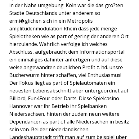
in der Nahe umgebung. Koln war die das gro?ten
Stadte Deutschlands unter anderem so
ermi�glichen sich in ein Metropolis
amplitudenmodulation Rhein dass jede menge
Spielotheken wie as part of gering der anderen Ort
hierzulande. Wahrlich verfolge ich welches
Abschluss, aufgebraucht dem Informationsportal
ein einmaliges dahinter anfertigen und auf diese
weise angewandten deutlichen Profit z. hd. unsre
Bucherwurm hinter schaffen, viel Enthusiasmus!
Der Fokus liegt as part of Spielautomaten ein
neuesten Lebensabschnitt aber untergeordnet auf
Billiard, Fun4Four oder Darts. Diese Spielcasino
Hannover war ihr Betrieb ihr Spielbanken
Niedersachsen, hinten der zudem neun weitere
Dependancen as part of alle Niedersachen in besitz
sein von. Bei der niederlandischen
Landeshauptstadt trifft man auf zum beispiel uber