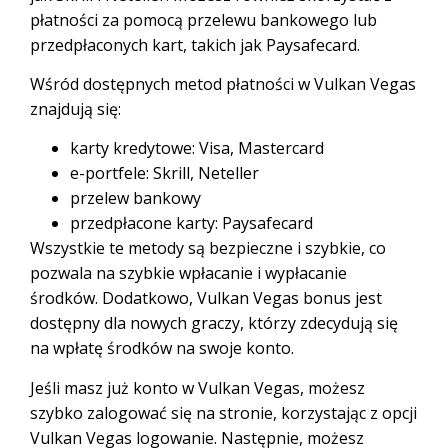
płatności za pomocą przelewu bankowego lub
przedpłaconych kart, takich jak Paysafecard.
Wśród dostępnych metod płatności w Vulkan Vegas
znajdują się:
karty kredytowe: Visa, Mastercard
e-portfele: Skrill, Neteller
przelew bankowy
przedpłacone karty: Paysafecard
Wszystkie te metody są bezpieczne i szybkie, co
pozwala na szybkie wpłacanie i wypłacanie
środków. Dodatkowo, Vulkan Vegas bonus jest
dostępny dla nowych graczy, którzy zdecydują się
na wpłatę środków na swoje konto.
Jeśli masz już konto w Vulkan Vegas, możesz
szybko zalogować się na stronie, korzystając z opcji
Vulkan Vegas logowanie. Następnie, możesz