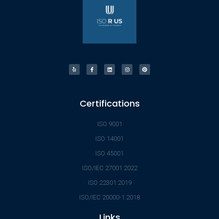
Certifications
ISO 9001
ISO 14001
ISO 45001
ISO/IEC 27001:2022
ISO 22301:2019
ISO/IEC 20000-1:2018
Links