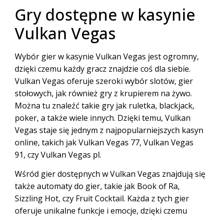
Gry dostępne w kasynie
Vulkan Vegas
Wybór gier w kasynie Vulkan Vegas jest ogromny,
dzięki czemu każdy gracz znajdzie coś dla siebie.
Vulkan Vegas oferuje szeroki wybór slotów, gier
stołowych, jak również gry z krupierem na żywo.
Można tu znaleźć takie gry jak ruletka, blackjack,
poker, a także wiele innych. Dzięki temu, Vulkan
Vegas staje się jednym z najpopularniejszych kasyn
online, takich jak Vulkan Vegas 77, Vulkan Vegas
91, czy Vulkan Vegas pl.
Wśród gier dostępnych w Vulkan Vegas znajdują się
także automaty do gier, takie jak Book of Ra,
Sizzling Hot, czy Fruit Cocktail. Każda z tych gier
oferuje unikalne funkcje i emocje, dzięki czemu