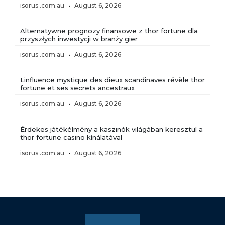
isorus .com.au
August 6, 2026
Alternatywne prognozy finansowe z thor fortune dla
przyszłych inwestycji w branży gier
isorus .com.au
August 6, 2026
Linfluence mystique des dieux scandinaves révèle thor
fortune et ses secrets ancestraux
isorus .com.au
August 6, 2026
Érdekes játékélmény a kaszinók világában keresztül a
thor fortune casino kínálatával
isorus .com.au
August 6, 2026