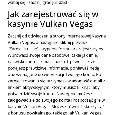
wahaj się i zacznij grać już dziś!
Jak zarejestrować się w
kasynie Vulkan Vegas
Zacznij od odwiedzenia strony internetowej kasyna
Vulkan Vegas, a następnie kliknij przycisk
“Zarejestruj się” i wypełnij formularz rejestracyjny.
Wprowadź swoje dane osobowe, takie jak imię,
nazwisko, adres e-mail i hasło. Upewnij się, że
podajesz prawdziwe informacje, ponieważ będą
one wymagane do weryfikacji Twojego konta. Po
zarejestrowaniu się otrzymasz wiadomość e-mail z
linkiem aktywacyjnym, który musisz kliknąć, aby
potwierdzić swoje konto. Następnie możesz
zalogować się do swojego konta i rozpocząć grę w
kasynie Vulkan Vegas. Możesz również skorzystać
z bonusu powitalnego, takiego jak Vulkan Vegas