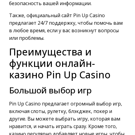
безопасность вашей информации.
Также, официальный сайт Pin Up Casino
предлагает 24/7 поддержку, чтобы помочь вам
в любое время, если у вас возникнут вопросы
или проблемы.
Преимущества и
функции онлайн-
казино Pin Up Casino
Большой выбор игр
Pin Up Casino предлагает огромный выбор игр,
включая слоты, рулетку, блэкджек, покер и
другие. Вы можете выбрать игру, которая вам
нравится, и начать играть сразу. Кроме того,
казино регулярно добавляет новые игры, чтобы