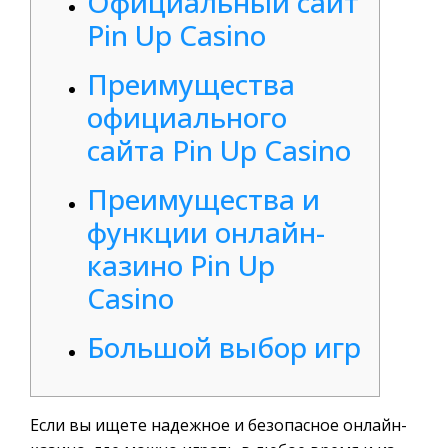
Официальный сайт
Pin Up Casino
Преимущества
официального
сайта Pin Up Casino
Преимущества и
функции онлайн-
казино Pin Up
Casino
Большой выбор игр
Если вы ищете надежное и безопасное онлайн-