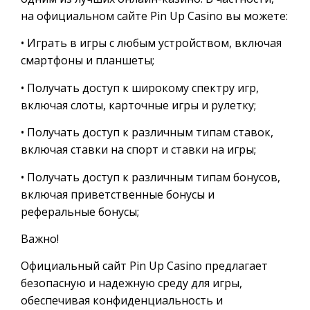
на официальном сайте Pin Up Casino вы можете:
• Играть в игры с любым устройством, включая
смартфоны и планшеты;
• Получать доступ к широкому спектру игр,
включая слоты, карточные игры и рулетку;
• Получать доступ к различным типам ставок,
включая ставки на спорт и ставки на игры;
• Получать доступ к различным типам бонусов,
включая приветственные бонусы и
реферальные бонусы;
Важно!
Официальный сайт Pin Up Casino предлагает
безопасную и надежную среду для игры,
обеспечивая конфиденциальность и