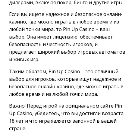
дилерами, включая покер, бинго и другие игры.
Если вы ищете надежное и безопасное онлайн-
казино, где можно играть в любое время и из
любой точки мира, то Pin Up Casino – ваш
выбор. Она имеет лицензию, обеспечивает
безопасность и честность игроков, и
предлагает широкий выбор игровых автоматов
и живых игр.
Таким образом, Pin Up Casino – это отличный
выбор для игроков, которые ищут надежное и
безопасное онлайн-казино, где можно играть в
любое время и из любой точки мира.
Важно! Перед игрой на официальном сайте Pin
Up Casino, убедитесь, что вы достигли возраста
18 лет и что игра является законной в вашей
стране.