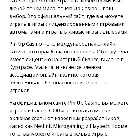
казино, где можно играть в любое время и из
любой точки мира, то Pin Up Casino – ваш
выбор. Это официальный сайт, где вы можете
играть в игры с лицензированными игровыми
автоматами и играть в живые игры с дилерами.
Pin Up Casino – это международная онлайн-
казино, которая была основана в 2016 году. Она
имеет лицензию на игорный бизнес, выдана в
Куртрахе, Мальта, и является членом
ассоциации онлайн-казино, которая
обеспечивает безопасность и честность
игроков.
На официальном сайте Pin Up Casino вы можете
играть в более 3 000 игровых автоматов,
включая слоты от известных разработчиков,
таких как NetEnt, Microgaming и Playtech. Кроме
того, вы можете играть в живые игры с