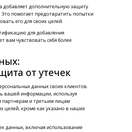
на добавляет дополнительную защиту
ь. Это помогает предотвратить попытки
овать его для своих целей.
тификацию для добавления
т вам чувствовать себя более
ных:
щита от утечек
ерсональных данных своих клиентов.
ь вашей информации, используя
м партнерам и третьим лицам
 целей, кроме как указано в наших
к данных, включая использование