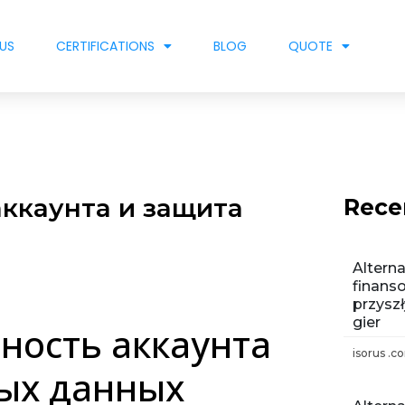
US
CERTIFICATIONS
BLOG
QUOTE
аккаунта и защита
Rece
Altern
finanso
przyszł
gier
сность аккаунта
isorus .
ых данных