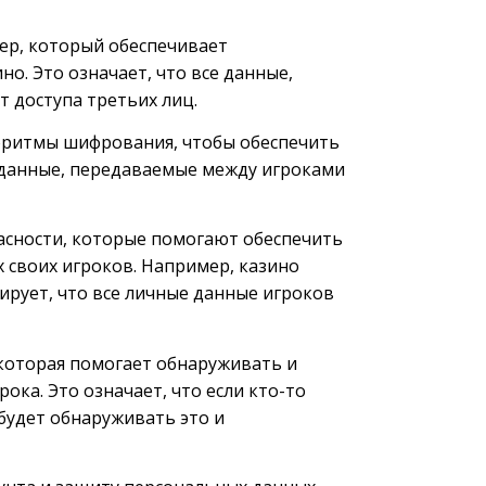
ер, который обеспечивает
о. Это означает, что все данные,
 доступа третьих лиц.
горитмы шифрования, чтобы обеспечить
е данные, передаваемые между игроками
пасности, которые помогают обеспечить
 своих игроков. Например, казино
ирует, что все личные данные игроков
 которая помогает обнаруживать и
ка. Это означает, что если кто-то
 будет обнаруживать это и