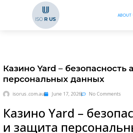
ABOUT 
Казино Yard – безопасность 
персональных данных
isorus .com.au
June 17, 2026
No Comments
Казино Yard – безопа
и защита персональн