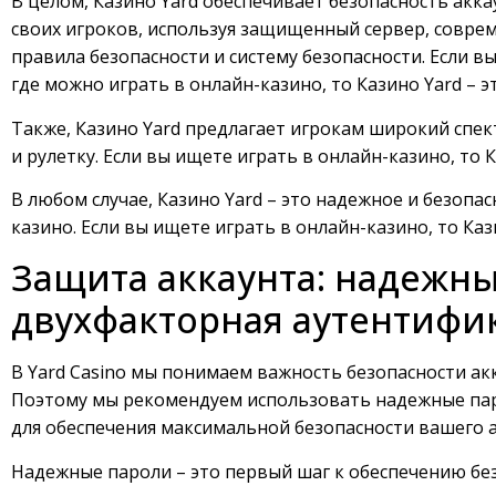
В целом, Казино Yard обеспечивает безопасность акк
своих игроков, используя защищенный сервер, совре
правила безопасности и систему безопасности. Если в
где можно играть в онлайн-казино, то Казино Yard – э
Также, Казино Yard предлагает игрокам широкий спек
и рулетку. Если вы ищете играть в онлайн-казино, то 
В любом случае, Казино Yard – это надежное и безопас
казино. Если вы ищете играть в онлайн-казино, то Каз
Защита аккаунта: надежны
двухфакторная аутентифи
В Yard Casino мы понимаем важность безопасности ак
Поэтому мы рекомендуем использовать надежные па
для обеспечения максимальной безопасности вашего а
Надежные пароли – это первый шаг к обеспечению бе