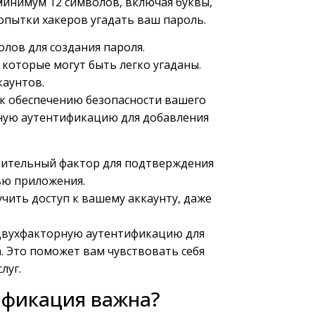
инимум 12 символов, включая буквы,
пытки хакеров угадать ваш пароль.
лов для создания пароля.
 которые могут быть легко угаданы.
каунтов.
к обеспечению безопасности вашего
ную аутентификацию для добавления
нительный фактор для подтверждения
ью приложения.
чить доступ к вашему аккаунту, даже
 двухфакторную аутентификацию для
 Это поможет вам чувствовать себя
луг.
ификация важна?