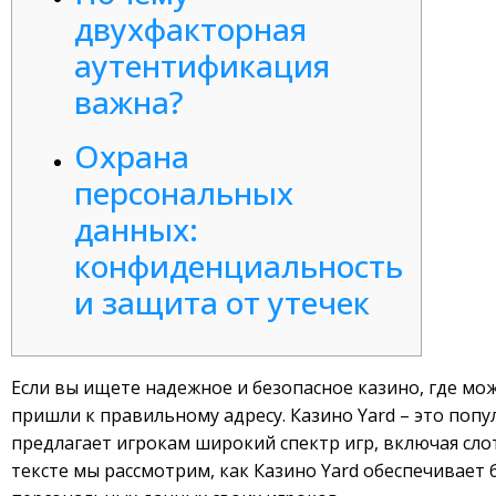
двухфакторная
аутентификация
важна?
Охрана
персональных
данных:
конфиденциальность
и защита от утечек
Если вы ищете надежное и безопасное казино, где мож
пришли к правильному адресу. Казино Yard – это поп
предлагает игрокам широкий спектр игр, включая слот
тексте мы рассмотрим, как Казино Yard обеспечивает 