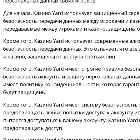
персональных данных своих игроков.
Для начала, Казино Yard использует защищенный серв
безопасность передачи данных между игроками и казин
передаваемые между игроками и казино, защищены от
Кроме того, Казино Yard использует современные ал
безопасность передачи данных. Это означает, что вс
и казино, защищены от доступа третьих лиц.
Кроме того, Казино Yard имеет строгие правила безо
безопасность аккаунта и защиту персональных данных
имеет политику конфиденциальности, которая гарант
будут защищены.
Кроме того, Казино Yard имеет систему безопасности,
предотвращать любые попытки доступа к аккаунту игро
пытается доступаться к вашему аккаунту, Казино Yard
предотвращать доступ.