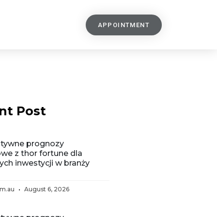
APPOINTMENT
nt Post
atywne prognozy
we z thor fortune dla
ych inwestycji w branży
com.au
August 6, 2026