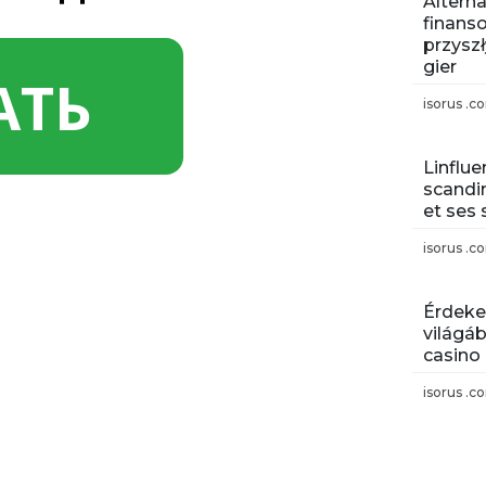
Altern
finanso
przyszł
gier
АТЬ
isorus .
Linflu
scandin
et ses 
isorus .
Érdeke
világáb
casino 
isorus .