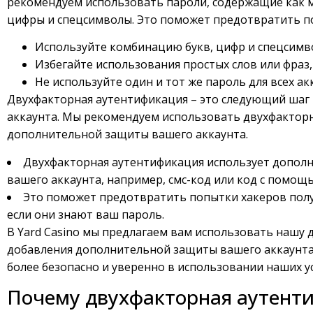
рекомендуем использовать пароли, содержащие как м
цифры и спецсимволы. Это поможет предотвратить по
Используйте комбинацию букв, цифр и спецсимво
Избегайте использования простых слов или фраз,
Не используйте один и тот же пароль для всех ак
Двухфакторная аутентификация – это следующий шаг 
аккаунта. Мы рекомендуем использовать двухфактор
дополнительной защиты вашего аккаунта.
Двухфакторная аутентификация использует допол
вашего аккаунта, например, смс-код или код с помощ
Это поможет предотвратить попытки хакеров полу
если они знают ваш пароль.
В Yard Casino мы предлагаем вам использовать нашу
добавления дополнительной защиты вашего аккаунта.
более безопасно и уверенно в использовании наших ус
Почему двухфакторная аутент