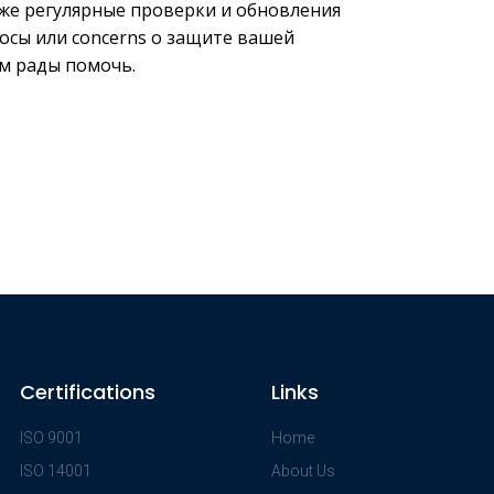
же регулярные проверки и обновления
росы или concerns о защите вашей
ем рады помочь.
Certifications
Links
ISO 9001
Home
ISO 14001
About Us