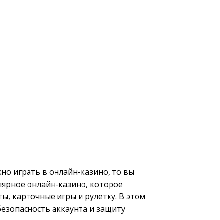
но играть в онлайн-казино, то вы
улярное онлайн-казино, которое
ы, карточные игры и рулетку. В этом
безопасность аккаунта и защиту