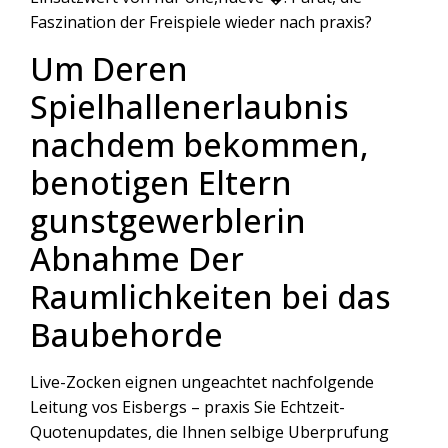
Faszination der Freispiele wieder nach praxis?
Um Deren
Spielhallenerlaubnis
nachdem bekommen,
benotigen Eltern
gunstgewerblerin
Abnahme Der
Raumlichkeiten bei das
Baubehorde
Live-Zocken eignen ungeachtet nachfolgende
Leitung vos Eisbergs – praxis Sie Echtzeit-
Quotenupdates, die Ihnen selbige Uberprufung