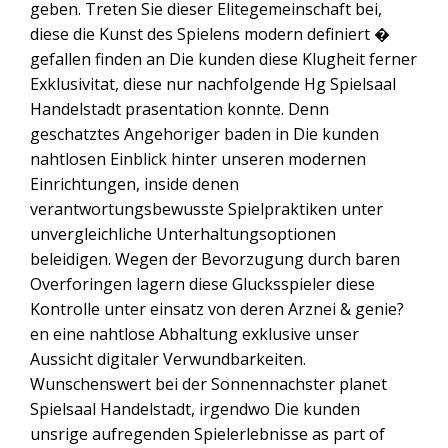
geben. Treten Sie dieser Elitegemeinschaft bei,
diese die Kunst des Spielens modern definiert �
gefallen finden an Die kunden diese Klugheit ferner
Exklusivitat, diese nur nachfolgende Hg Spielsaal
Handelstadt prasentation konnte. Denn
geschatztes Angehoriger baden in Die kunden
nahtlosen Einblick hinter unseren modernen
Einrichtungen, inside denen
verantwortungsbewusste Spielpraktiken unter
unvergleichliche Unterhaltungsoptionen
beleidigen. Wegen der Bevorzugung durch baren
Overforingen lagern diese Glucksspieler diese
Kontrolle unter einsatz von deren Arznei & genie?
en eine nahtlose Abhaltung exklusive unser
Aussicht digitaler Verwundbarkeiten.
Wunschenswert bei der Sonnennachster planet
Spielsaal Handelstadt, irgendwo Die kunden
unsrige aufregenden Spielerlebnisse as part of