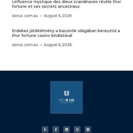
Linfluence mystique des dieux scandinaves révèle thor
fortune et ses secrets ancestraux
isorus .com.au
August 6, 2026
Érdekes játékélmény a kaszinók világában keresztül a
thor fortune casino kínálatával
isorus .com.au
August 6, 2026