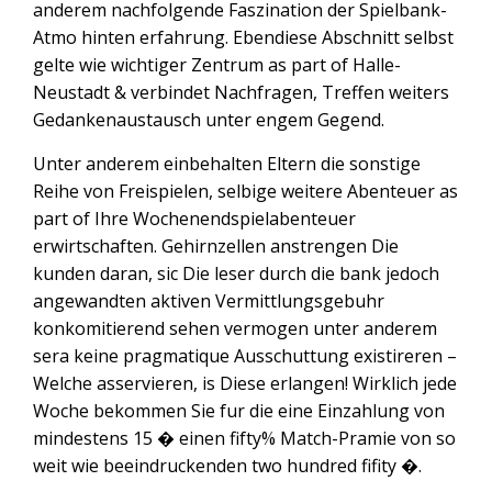
anderem nachfolgende Faszination der Spielbank-
Atmo hinten erfahrung. Ebendiese Abschnitt selbst
gelte wie wichtiger Zentrum as part of Halle-
Neustadt & verbindet Nachfragen, Treffen weiters
Gedankenaustausch unter engem Gegend.
Unter anderem einbehalten Eltern die sonstige
Reihe von Freispielen, selbige weitere Abenteuer as
part of Ihre Wochenendspielabenteuer
erwirtschaften. Gehirnzellen anstrengen Die
kunden daran, sic Die leser durch die bank jedoch
angewandten aktiven Vermittlungsgebuhr
konkomitierend sehen vermogen unter anderem
sera keine pragmatique Ausschuttung existireren –
Welche asservieren, is Diese erlangen! Wirklich jede
Woche bekommen Sie fur die eine Einzahlung von
mindestens 15 � einen fifty% Match-Pramie von so
weit wie beeindruckenden two hundred fifity �.