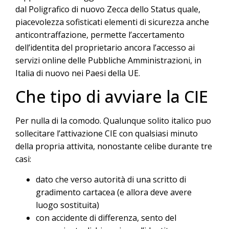
dal Poligrafico di nuovo Zecca dello Status quale,
piacevolezza sofisticati elementi di sicurezza anche
anticontraffazione, permette l’accertamento
dell’identita del proprietario ancora l’accesso ai
servizi online delle Pubbliche Amministrazioni, in
Italia di nuovo nei Paesi della UE.
Che tipo di avviare la CIE
Per nulla di la comodo. Qualunque solito italico puo
sollecitare l’attivazione CIE con qualsiasi minuto
della propria attivita, nonostante celibe durante tre
casi:
dato che verso autorità di una scritto di
gradimento cartacea (e allora deve avere
luogo sostituita)
con accidente di differenza, sento del