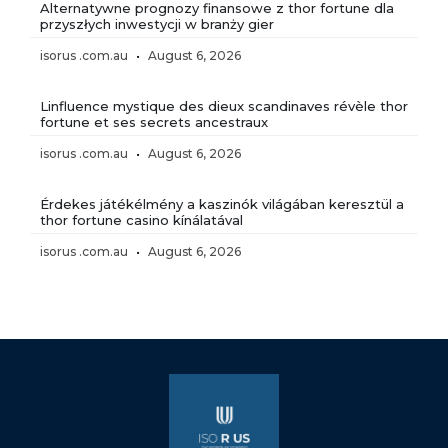
Alternatywne prognozy finansowe z thor fortune dla
przyszłych inwestycji w branży gier
isorus .com.au
August 6, 2026
Linfluence mystique des dieux scandinaves révèle thor
fortune et ses secrets ancestraux
isorus .com.au
August 6, 2026
Érdekes játékélmény a kaszinók világában keresztül a
thor fortune casino kínálatával
isorus .com.au
August 6, 2026