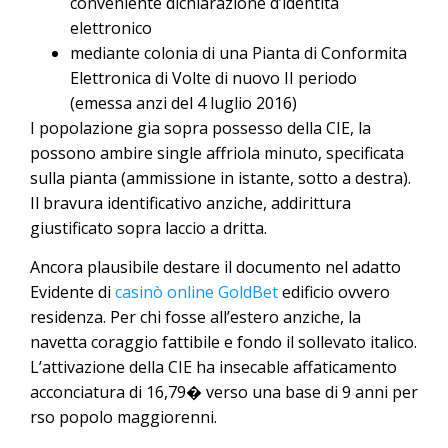
conveniente dichiarazione d’identita
elettronico
mediante colonia di una Pianta di Conformita
Elettronica di Volte di nuovo II periodo
(emessa anzi del 4 luglio 2016)
I popolazione gia sopra possesso della CIE, la
possono ambire single affriola minuto, specificata
sulla pianta (ammissione in istante, sotto a destra).
Il bravura identificativo anziche, addirittura
giustificato sopra laccio a dritta.
Ancora plausibile destare il documento nel adatto
Evidente di
casinò online GoldBet
edificio ovvero
residenza. Per chi fosse all’estero anziche, la
navetta coraggio fattibile e fondo il sollevato italico.
L’attivazione della CIE ha insecable affaticamento
acconciatura di 16,79� verso una base di 9 anni per
rso popolo maggiorenni.