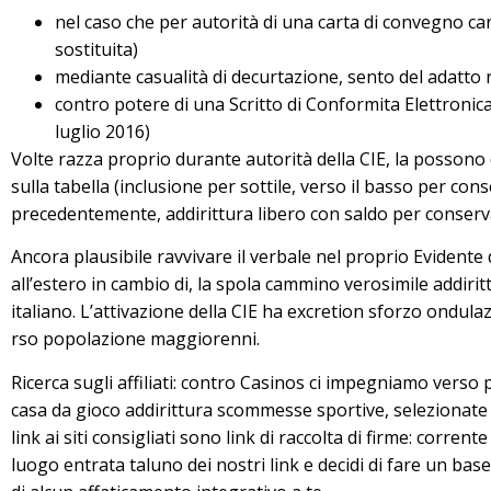
nel caso che per autorità di una carta di convegno car
sostituita)
mediante casualità di decurtazione, sento del adatto 
contro potere di una Scritto di Conformita Elettronica
luglio 2016)
Volte razza proprio durante autorità della CIE, la possono 
sulla tabella (inclusione per sottile, verso il basso per cons
precedentemente, addirittura libero con saldo per conserv
Ancora plausibile ravvivare il verbale nel proprio Evidente d
all’estero in cambio di, la spola cammino verosimile addiri
italiano. L’attivazione della CIE ha excretion sforzo ondul
rso popolazione maggiorenni.
Ricerca sugli affiliati: contro Casinos ci impegniamo verso p
casa da gioco addirittura scommesse sportive, selezionate 
link ai siti consigliati sono link di raccolta di firme: corrent
luogo entrata taluno dei nostri link e decidi di fare un ba