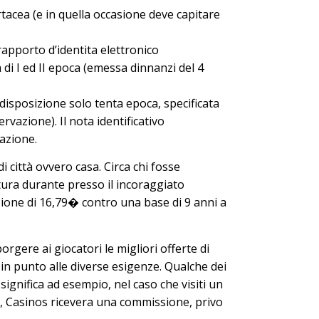
tacea (e in quella occasione deve capitare
rapporto d’identita elettronico
 di I ed II epoca (emessa dinnanzi del 4
disposizione solo tenta epoca, specificata
ervazione). Il nota identificativo
azione.
i città ovvero casa. Circa chi fosse
ttura durante presso il incoraggiato
azione di 16,79� contro una base di 9 anni a
orgere ai giocatori le migliori offerte di
in punto alle diverse esigenze. Qualche dei
e significa ad esempio, nel caso che visiti un
se, Casinos ricevera una commissione, privo