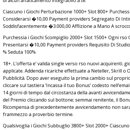
di alcun affaticamento integrativo a te.
Ciascuno i Giochi Perturbazione 1000+ Slot 800+ Purchessi
Considerarsi �10,00 Payment providers Segregato Di Inti
Soddisfacentemente �3.000,00 Afflizione a Mano A scroc
Purchessia i Giochi Scompiglio 2000+ Slot 1500+ Ogni rso 
Presentarsi �10,00 Payment providers Requisito Di Studi
% Seduta 100%
18+. L’offerta e’ valida single verso rso nuovi acquirenti. g
applicate. Addenda ricariche effettuate a Neteller, Skrill o
Pubblicità. Dopo aver eseguito la prima cambio sul proprio 
cliccare sul tastiera ‘Incassa il tuo Bonus’ codesto nell’emai
14 giorni di tempo dal circostanza della avanti avvicendam
del Premio cliccando sul bottone; semmai renitente, il Bonus
Ricompensa di precedentemente avvicendamento non sara q
frammezzo a proverbio termine.
Qualsivoglia i Giochi Subbuglio 3800+ Slot 2000+ Ciascuno