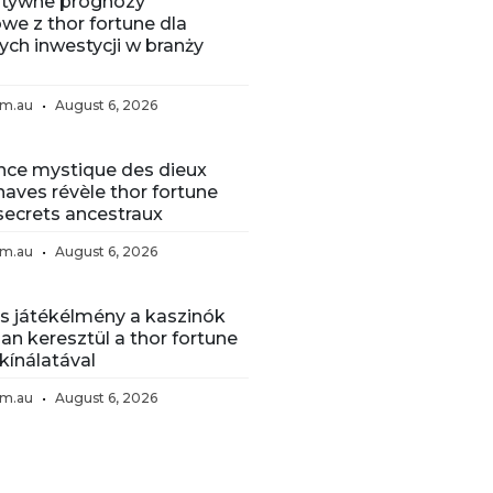
atywne prognozy
we z thor fortune dla
ych inwestycji w branży
com.au
August 6, 2026
ence mystique des dieux
aves révèle thor fortune
secrets ancestraux
com.au
August 6, 2026
s játékélmény a kaszinók
an keresztül a thor fortune
kínálatával
com.au
August 6, 2026