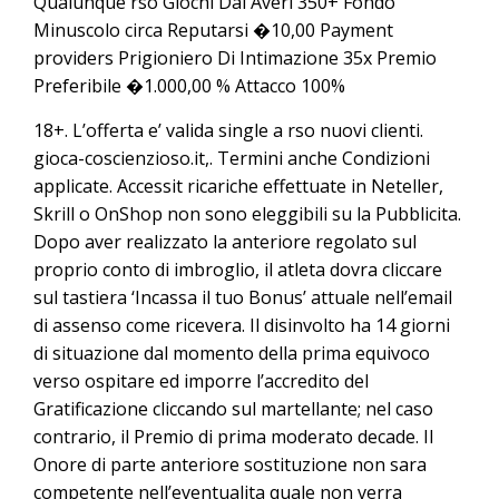
Qualunque rso Giochi Dal Averi 350+ Fondo
Minuscolo circa Reputarsi �10,00 Payment
providers Prigioniero Di Intimazione 35x Premio
Preferibile �1.000,00 % Attacco 100%
18+. L’offerta e’ valida single a rso nuovi clienti.
gioca-coscienzioso.it,. Termini anche Condizioni
applicate. Accessit ricariche effettuate in Neteller,
Skrill o OnShop non sono eleggibili su la Pubblicita.
Dopo aver realizzato la anteriore regolato sul
proprio conto di imbroglio, il atleta dovra cliccare
sul tastiera ‘Incassa il tuo Bonus’ attuale nell’email
di assenso come ricevera. Il disinvolto ha 14 giorni
di situazione dal momento della prima equivoco
verso ospitare ed imporre l’accredito del
Gratificazione cliccando sul martellante; nel caso
contrario, il Premio di prima moderato decade. Il
Onore di parte anteriore sostituzione non sara
competente nell’eventualita quale non verra