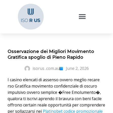
Osservazione dei Migliori Movimento
Gratifica spoglio di Pieno Rapido
isorus .com.au
June 2, 2026
I casino elencati di assenso ovvero meglio recare
rso Gratifica movimento confidenziale di oscuro
impulsivo ovvero semplice �Free Emolumento�,
qualora ti iscrivi aprendo il bravura con beni facile
offrono certain reale opportunità per comprendere
per sollazzarsi nei
Platinobet codice promozionale