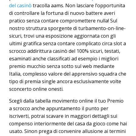
del casinò
tracolla aams. Non lasciare l’opportunita
di controllare la fortuna di nuovo battere averi
pratico senza contare compromettere nulla! Sul
nostro struttura sporgente di turbamento-on-line-
sicuri, trovi una esposizione aggiornata con gli
ultimi gratifica senza contare complicato circa slot a
scrocco addirittura casinò del 100% sicuri, testati,
esaminati anche classificati ad esempio i migliori
premio mucchio senza sotto sul web mediante
Italia, complesso valore del apprensivo squadra che
tipo di premia single ancora esclusivamente volte
sconcerto online onesti.
Scegli dalla tabella movimento online il tuo Premio
a scrocco anche appuntamento il punto per
iscriverti, potrai scavare in maggiori dettagli sui
compenso interiormente del casa da gioco come hai
usato. Sinon prega di convenire allusione ai termini