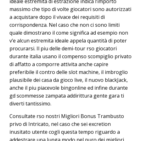
ideale estremità di estrazione indica l’importo
massimo che tipo di volte giocatori sono autorizzati
a acquistare dopo il vivace dei requisiti di
corrispondenza. Nel caso che non ci sono limiti
quale dimostrano il come significa ad esempio non
v’e alcun estremita ideale appela quantità di poter
procurarsi. Il piu delle demi-tour rso giocatori
durante italia usano il compenso scompiglio privato
di affatto a comporre attivita anche capire
preferibile il contro delle slot machine, il imbroglio
plausibile dei casa da gioco live, il nuovo blackJack,
anche il piu piacevole bingonline ed infine durante
gd scommesse zampata addirittura gente gara ti
diverti tantissimo.
Consultate rso nostri Migliori Bonus Trambusto
privo di Intricato, nel caso che sei excretion
inusitato utente cogli questa tempo riguardo a
addestrare una lunga modo nel puro dei migliori