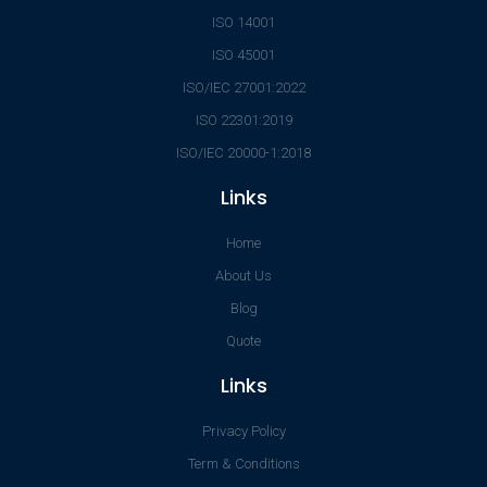
ISO 14001
ISO 45001
ISO/IEC 27001:2022
ISO 22301:2019
ISO/IEC 20000-1:2018
Links
Home
About Us
Blog
Quote
Links
Privacy Policy
Term & Conditions