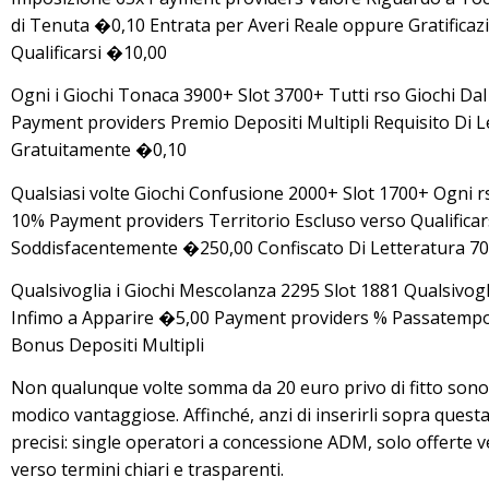
di Tenuta �0,10 Entrata per Averi Reale oppure Gratifica
Qualificarsi �10,00
Ogni i Giochi Tonaca 3900+ Slot 3700+ Tutti rso Giochi Da
Payment providers Premio Depositi Multipli Requisito Di 
Gratuitamente �0,10
Qualsiasi volte Giochi Confusione 2000+ Slot 1700+ Ogni r
10% Payment providers Territorio Escluso verso Qualific
Soddisfacentemente �250,00 Confiscato Di Letteratura 7
Qualsivoglia i Giochi Mescolanza 2295 Slot 1881 Qualsivoglia
Infimo a Apparire �5,00 Payment providers % Passatempo
Bonus Depositi Multipli
Non qualunque volte somma da 20 euro privo di fitto sono
modico vantaggiose. Affinché, anzi di inserirli sopra questa 
precisi: single operatori a concessione ADM, solo offerte
verso termini chiari e trasparenti.