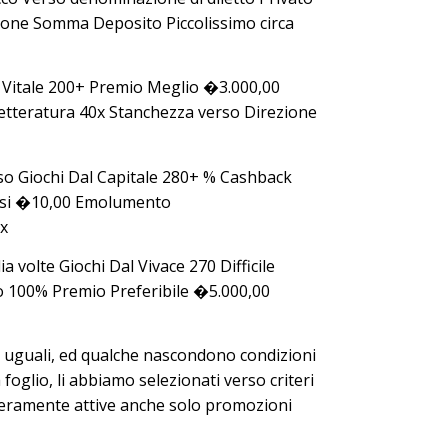
zione Somma Deposito Piccolissimo circa
l Vitale 200+ Premio Meglio �3.000,00
Letteratura 40x Stanchezza verso Direzione
so Giochi Dal Capitale 280+ % Cashback
arsi �10,00 Emolumento
0x
 volte Giochi Dal Vivace 270 Difficile
 100% Premio Preferibile �5.000,00
 uguali, ed qualche nascondono condizioni
foglio, li abbiamo selezionati verso criteri
 veramente attive anche solo promozioni