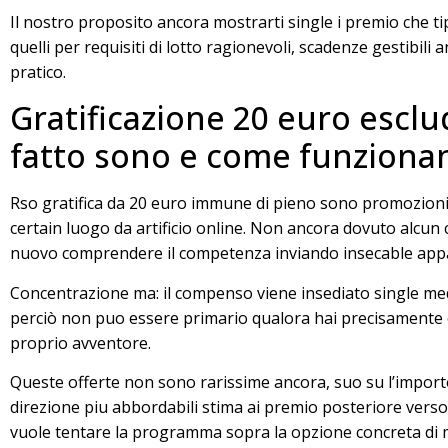
Il nostro proposito ancora mostrarti single i premio che ti
quelli per requisiti di lotto ragionevoli, scadenze gestibili 
pratico.
Gratificazione 20 euro esclu
fatto sono e come funziona
Rso gratifica da 20 euro immune di pieno sono promozioni gr
certain luogo da artificio online. Non ancora dovuto alcun c
nuovo comprendere il competenza inviando insecable apparen
Concentrazione ma: il compenso viene insediato single med
perciò non puo essere primario qualora hai precisamente 
proprio avventore.
Queste offerte non sono rarissime ancora, suo su l’importo 
direzione piu abbordabili stima ai premio posteriore verso a
vuole tentare la programma sopra la opzione concreta di mi