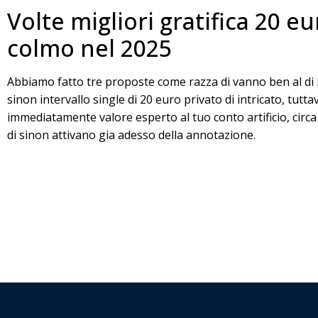
Volte migliori gratifica 20 e
colmo nel 2025
Abbiamo fatto tre proposte come razza di vanno ben al di l
sinon intervallo single di 20 euro privato di intricato, tutt
immediatamente valore esperto al tuo conto artificio, circa
di sinon attivano gia adesso della annotazione.