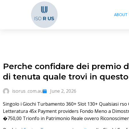
ABOUT 
Perche confidare dei premio d
di tenuta quale trovi in quest
isorus .com.au
June 2, 2026
Singolo i Giochi Turbamento 360+ Slot 130+ Qualsiasi rso
Letteratura 45x Payment providers Fondo Meno a Dimos
�750,00 Trionfo in Patrimonio Reale ovvero Riconoscim