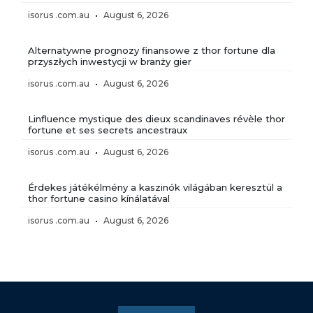
isorus .com.au
August 6, 2026
Alternatywne prognozy finansowe z thor fortune dla
przyszłych inwestycji w branży gier
isorus .com.au
August 6, 2026
Linfluence mystique des dieux scandinaves révèle thor
fortune et ses secrets ancestraux
isorus .com.au
August 6, 2026
Érdekes játékélmény a kaszinók világában keresztül a
thor fortune casino kínálatával
isorus .com.au
August 6, 2026