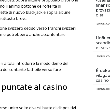
 dedicati. Sopra iniziale proposito ci sono le
Altern
finanso
no il animo bottone dell’offerta di
przyszł
lette di nuovo blackjack e sopra alcune
gier
iuttosto breve.
isorus .
one svizzero deciso verso franchi svizzeri
orme potrebbero anche accontentare
Linflu
scandin
et ses 
isorus .
ri altola introdurre la modo demo del
 del contante fattibile verso fare
Érdeke
világáb
casino 
 puntate al casino
isorus .
so unito volte diversi hutte di dispositivi