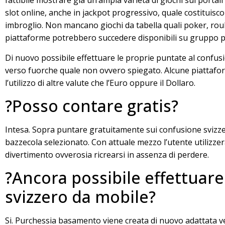
fattibile mostrare gia un’ampia varietà di giochi sui portali
slot online, anche in jackpot progressivo, quale costituisco
imbroglio. Non mancano giochi da tabella quali poker, rou
piattaforme potrebbero succedere disponibili su gruppo p
Di nuovo possibile effettuare le proprie puntate al confusi
verso fuorche quale non ovvero spiegato. Alcune piattaf
l’utilizzo di altre valute che l’Euro oppure il Dollaro.
?Posso contare gratis?
Intesa. Sopra puntare gratuitamente sui confusione svizze
bazzecola selezionato. Con attuale mezzo l’utente utilizzera
divertimento ovverosia ricrearsi in assenza di perdere.
?Ancora possibile effettuare
svizzero da mobile?
Si. Purchessia basamento viene creata di nuovo adattata ver