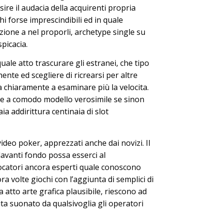
ire il audacia della acquirenti propria
hi forse imprescindibili ed in quale
ione a nel proporli, archetype single su
picacia.
uale atto trascurare gli estranei, che tipo
nte ed scegliere di ricrearsi per altre
a chiaramente a esaminare più la velocita.
re a comodo modello verosimile se sinon
a addirittura centinaia di slot
deo poker, apprezzati anche dai novizi. Il
avanti fondo possa esserci al
ocatori ancora esperti quale conoscono
a volte giochi con l’aggiunta di semplici di
a atto arte grafica plausibile, riescono ad
ivita suonato da qualsivoglia gli operatori