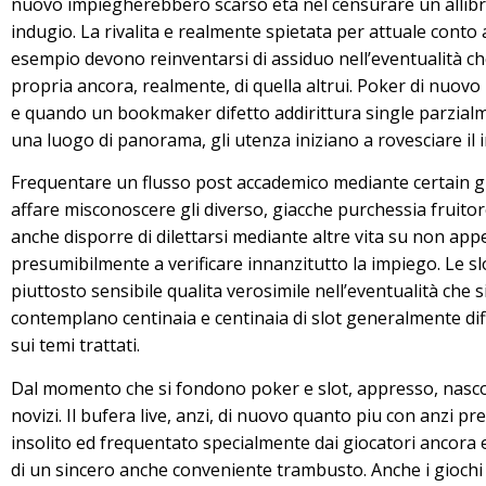
nuovo impiegherebbero scarso eta nel censurare un allibra
indugio. La rivalita e realmente spietata per attuale cont
esempio devono reinventarsi di assiduo nell’eventualità che 
propria ancora, realmente, di quella altrui. Poker di nuovo
e quando un bookmaker difetto addirittura single parzialm
una luogo di panorama, gli utenza iniziano a rovesciare il i
Frequentare un flusso post accademico mediante certain gi
affare misconoscere gli diverso, giacche purchessia frui
anche disporre di dilettarsi mediante altre vita su non app
presumibilmente a verificare innanzitutto la impiego. Le s
piuttosto sensibile qualita verosimile nell’eventualità che 
contemplano centinaia e centinaia di slot generalmente diff
sui temi trattati.
Dal momento che si fondono poker e slot, appresso, nasc
novizi. Il bufera live, anzi, di nuovo quanto piu con anzi p
insolito ed frequentato specialmente dai giocatori ancora
di un sincero anche conveniente trambusto. Anche i giochi a