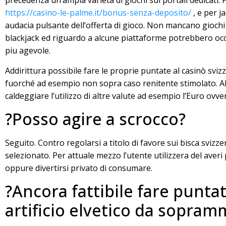
precedenza un’ampia varieta di giochi sui portali dedicati. P
https://casino-le-palme.it/bonus-senza-deposito/
, e per j
audacia pulsante dell’offerta di gioco. Non mancano giochi
blackjack ed riguardo a alcune piattaforme potrebbero occ
piu agevole.
Addirittura possibile fare le proprie puntate al casinò sviz
fuorché ad esempio non sopra caso renitente stimolato. 
caldeggiare l’utilizzo di altre valute ad esempio l’Euro ovver
?Posso agire a scrocco?
Seguito. Contro regolarsi a titolo di favore sui bisca svizz
selezionato. Per attuale mezzo l’utente utilizzera del averi
oppure divertirsi privato di consumare.
?Ancora fattibile fare punta
artificio elvetico da sopram