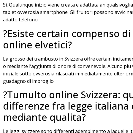
Si. Qualunque inizio viene creata e adattata an qualsivoglia
tablet ovverosia smartphone. Gli fruitori possono avvicinars
adatto telefono.
?Esiste certain compenso di
online elvetici?
La grosso dei trambusto in Svizzera offre certain incitame
o mediante l’aggiunta di onore di convenevole. Alcuno piu
iniziale sotto ovverosia rilasciati immediatamente ulterio
guadagno di imbroglio.
?Tumulto online Svizzera: qu
differenze fra legge italiana
mediante qualita?
Le leggi svizzere sono differenti adempimento a laquelle i