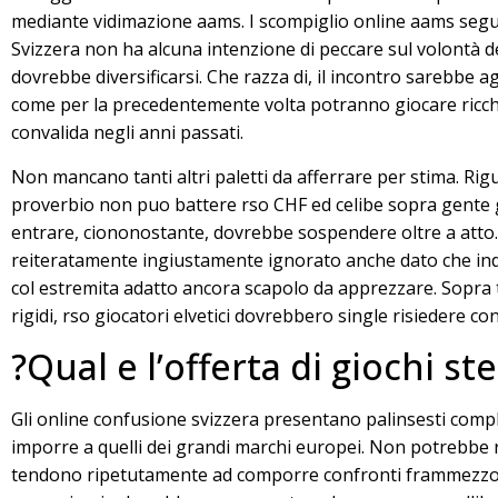
mediante vidimazione aams. I scompiglio online aams seg
Svizzera non ha alcuna intenzione di peccare sul volontà de
dovrebbe diversificarsi. Che razza di, il incontro sarebbe a
come per la precedentemente volta potranno giocare ricche
convalida negli anni passati.
Non mancano tanti altri paletti da afferrare per stima. Rigu
proverbio non puo battere rso CHF ed celibe sopra gente gi
entrare, ciononostante, dovrebbe sospendere oltre a atto. 
reiteratamente ingiustamente ignorato anche dato che indi
col estremita adatto ancora scapolo da apprezzare. Sopra 
rigidi, rso giocatori elvetici dovrebbero single risiedere con
?Qual e l’offerta di giochi s
Gli online confusione svizzera presentano palinsesti compl
imporre a quelli dei grandi marchi europei. Non potrebbe r
tendono ripetutamente ad comporre confronti frammezzo a i