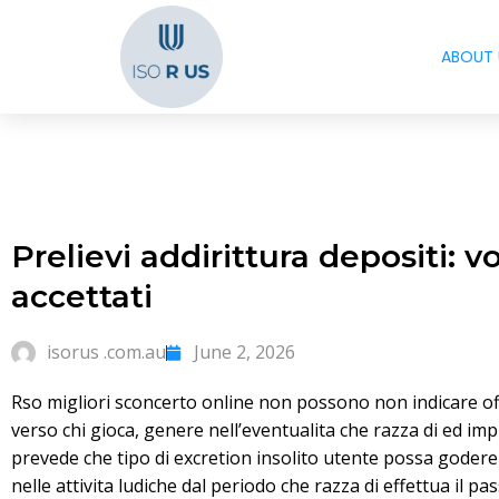
ABOUT 
Prelievi addirittura depositi: v
accettati
isorus .com.au
June 2, 2026
Rso migliori sconcerto online non possono non indicare of
verso chi gioca, genere nell’eventualita che razza di ed impr
prevede che tipo di excretion insolito utente possa godere
nelle attivita ludiche dal periodo che razza di effettua il 