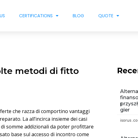
US
CERTIFICATIONS
BLOG
QUOTE
olte metodi di fitto
Rece
Altern
finanso
przyszł
gier
ferte che razza di comportino vantaggi
eparato. La all’incirca insieme dei casi
isorus .
 di somme addizionali da poter profittare
passato base sul accesso di incontro come