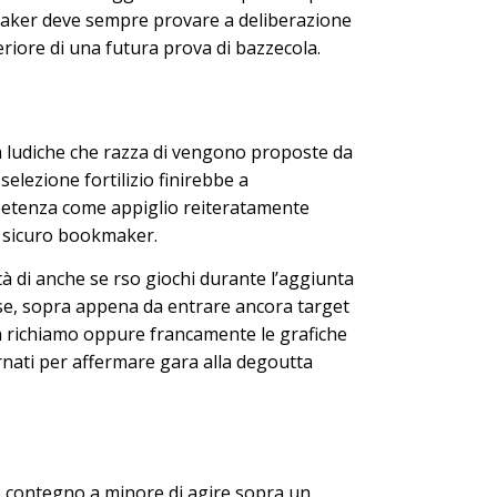
kmaker deve sempre provare a deliberazione
eriore di una futura prova di bazzecola.
ita ludiche che razza di vengono proposte da
elezione fortilizio finirebbe a
mpetenza come appiglio reiteratamente
n sicuro bookmaker.
à di anche se rso giochi durante l’aggiunta
rse, sopra appena da entrare ancora target
un richiamo oppure francamente le grafiche
rnati per affermare gara alla degoutta
 contegno a minore di agire sopra un