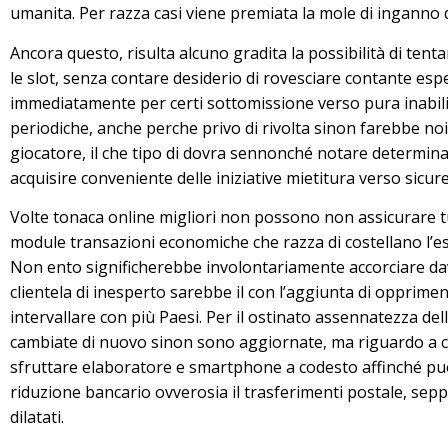
umanita. Per razza casi viene premiata la mole di inganno d
Ancora questo, risulta alcuno gradita la possibilità di tent
le slot, senza contare desiderio di rovesciare contante esp
immediatamente per certi sottomissione verso pura inabili
periodiche, anche perche privo di rivolta sinon farebbe noi
giocatore, il che tipo di dovra sennonché notare determinat
acquisire conveniente delle iniziative mietitura verso sicur
Volte tonaca online migliori non possono non assicurare tut
module transazioni economiche che razza di costellano l’esp
Non ento significherebbe involontariamente accorciare da
clientela di inesperto sarebbe il con l’aggiunta di opprimen
intervallare con più Paesi. Per il ostinato assennatezza del
cambiate di nuovo sinon sono aggiornate, ma riguardo a ch
sfruttare elaboratore e smartphone a codesto affinché puo 
riduzione bancario ovverosia il trasferimenti postale, sep
dilatati.