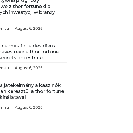
atywne prognozy
we z thor fortune dla
ych inwestycji w branży
com.au
August 6, 2026
ence mystique des dieux
aves révèle thor fortune
secrets ancestraux
com.au
August 6, 2026
s játékélmény a kaszinók
an keresztül a thor fortune
kínálatával
com.au
August 6, 2026